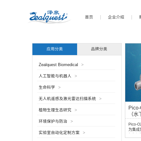
首页
企业介绍
应用分类
品牌分类
Zealquest Biomedical
>
人工智能与机器人
>
生命科学
>
无人机遥感及激光雷达扫描系统
>
Pic
植物生理生态研究
>
（水
环境保护与防治
>
Pico
为集成到
实验室自动化定制方案
>
氧气测
置）组