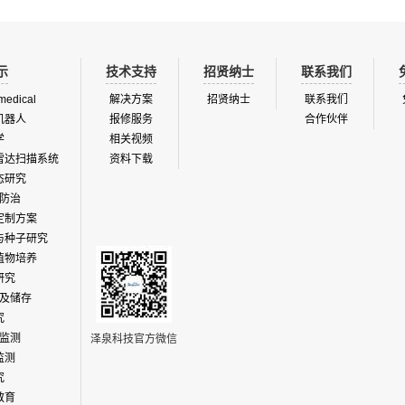
示
技术支持
招贤纳士
联系我们
medical
解决方案
招贤纳士
联系我们
机器人
报修服务
合作伙伴
学
相关视频
雷达扫描系统
资料下载
态研究
防治
定制方案
与种子研究
植物培养
研究
及储存
究
监测
泽泉科技官方微信
监测
究
教育