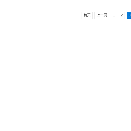
动协方差研究等诸多领域。
首页
上一页
1
2
3