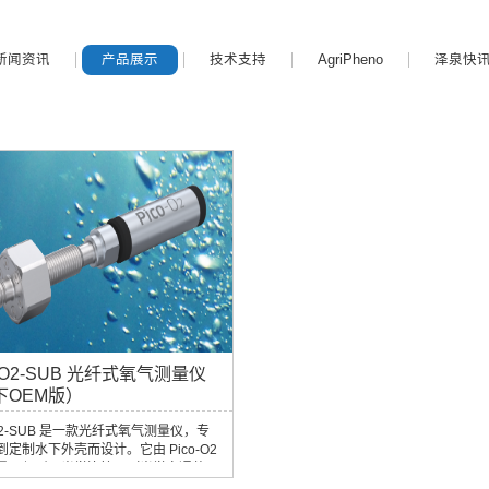
新闻资讯
产品展示
技术支持
AgriPheno
泽泉快
o-O2-SUB 光纤式氧气测量仪
下OEM版）
-O2-SUB 是一款光纤式氧气测量仪，专
定制水下外壳而设计。它由 Pico-O2
量仪与耐压光学连接器（光学穿通装
合而成，可应用于水柱与沉积物剖面分