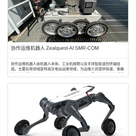
协作运维机器人 Zealquest-AI SMR-COM
协作运维机器人由机器人本体、工业机械臂以及手持智能遥控终端组
成。主要应用领域是特高压电站运维领域，为运维人员提供快速、准确
的变电站设备动态，解决由于人员专业水平差异而导致变电站巡检质量
不足的问题，相较于传统的人工巡检操作，能够显著降低大量人力与时
间成本，较大程度地解决“人站比”不足的问题，使得环境日益凸显的矛
盾得以缓解。技术参数：外形尺寸：＜1400×800×1500mm整备重量：
300kg运行机构：全地形底盘行星...