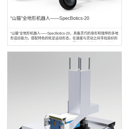
“山猫”全地形机器人——SpecBotics-20
“山猫”全地形机器人——SpecBotics-20，具备灵巧的身形和强悍的多地
形适应能力。搭配特色的轮足运动形态，在速度与灵动之间寻找良好的
平衡点，传承云深处在具身智能及产品工程化的深度优势。狂野性能：
攀爬80cm高台5m/s高速移动上下22cm连续台阶适应多种复杂地形具身
智能：基于“AI+"计划，“山猫”在具身智能方面的技术积累的同时，基于”
山猫“的形态针对性进行特色化适配。全天候酷玩：支持全天候酷玩的
IP54、配套双电池的续航1.5-3h、...