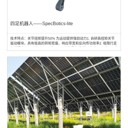
四足机器人——SpecBotics-lite
技术特点：关节扭矩提升50% 为运动提供强劲动力1. 自研高扭矩关节
驱动模块，具有极高的转矩密度、响应带宽和反向传功效率2. 极限行走
负载提升40%，达到7.5公斤3. 运动续航提升近1倍，持续运动时间90分
钟，续航里程5公里算法升级 让运动更加灵巧敏捷1. 实现更强越障能力
和高难度动作2. 支持跳越沟壑、跳高、前空翻等高难度动作3. 可攀爬
15cm台阶，几乎已是同等大小四足机器人能够完成的极限高度4. 支持
后空翻、扭身体、扭身跳、打招...