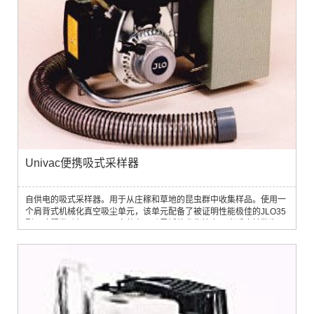
Univac便携吸式采样器
自供电的吸式采样器。用于从庄稼和草地的昆虫群中收集样品。使用一
个肩背式机械化真空吸尘单元，该单元配备了被证明性能极佳的JLO35
型二冲程发动机。吸入口安装在运动灵活的收集管上，当适度转数为
3,500 rpm时，在6cm直径 范围内，吸入气流流速约 为300 km/h，静态
吸尘可超过180 毫米百克（Hg）。全重为12 kg。