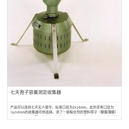
七天孢子容量测定收集器
产品可以连续七天无人值守。标准口径为2x14mm。此外还有口径为
½x14mm的收集器可供选择。涂了一层黏合剂的塑料带子（聚酯薄膜）
被固定在一标准圆周的鼓上，花粉孢子可被粘在带子上。风向标使采样
器对风向的微小变化感应十分灵敏。可以选择24h无间断采样。该产品
占地小，带有内置泵，质量轻，操作简单，很适合用于田间使用。主要