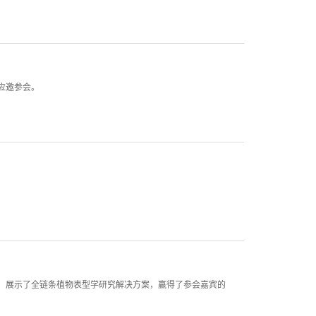
技应邀参会。
亮相，展示了全链条植物表型学研究解决方案，赢得了参会嘉宾的