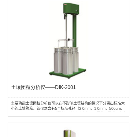
土壤学、生态学等领域技术参数主机：电源：2节2号电池（内置）尺
寸：345mm×212×144（含把手）...
土壤团粒分析仪——DIK-2001
主要功能土壤团粒分析仪可以在不影响土壤结构的情况下分离出标准大
小的土壤颗粒。该仪器含有5个标准孔径（2.0mm、1.0mm、500μm、
250μm、106μm）分离筛，通过分离筛在水中的上下震荡，最后从土壤
分离出5种粒径的团粒。每台仪器可同时对4个样品进行分析。测量参数
土壤粒径大小，土壤团粒结构应用领域土壤样品的粒径测试、分离标准
大小的土壤颗粒、确定土壤团粒结构、土壤肥力研究主要技术参数• 分
析桶：4个，直径185×高360 mm•...