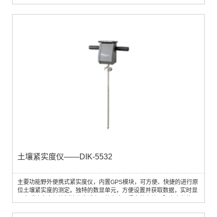
应用领域应用于土壤学、农学、林学、生态学等领域技术参数尺寸： W
350 × D 200 × H 180 mm测量范围： 0 - 100 ml最小分辨率： 0.01ml
测量精度： ±0.5% F.S.（25℃）重量： 约7 kg电源： AC 100 V或DC
12 V显示屏： LCD（20×4）操作界面： 英语操作温度： 5 -40 ℃数据
存储：...
土壤紧实度仪——DIK-5532
主要功能野外便携式紧实度仪，内置GPS模块，可方便、快捷的进行原
位土壤紧实度的测定。独特的数显单元，方便设置并获取数据，实时显
示穿透速率方便控制钻头穿透土层的力度。紧实的土壤可阻止水分的入
渗，降低化肥的利用率，影响植物根系生长，此仪器可以很好的指导耕
地方式。应用领域测定不同类型及处理下土壤的紧实度，应用于农学、