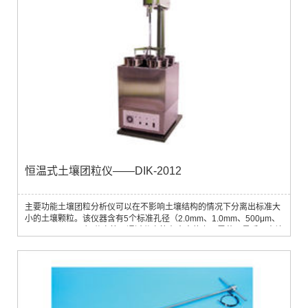
恒温式土壤团粒仪——DIK-2012
主要功能土壤团粒分析仪可以在不影响土壤结构的情况下分离出标准大
小的土壤颗粒。该仪器含有5个标准孔径（2.0mm、1.0mm、500μm、
250μm、106μm）分离筛，通过分离筛在水中的上下震荡，最后从土壤
分离出5种粒径的团粒。每台仪器可同时对4个样品进行分析。测量参数
土壤粒径大小，土壤团粒结构应用领域土壤样品的粒径测试、分离标准
大小的土壤颗粒、确定土壤团粒结构、土壤肥力研究主要技术参数• 分
析桶：4 个，直径 185 × 高 36...