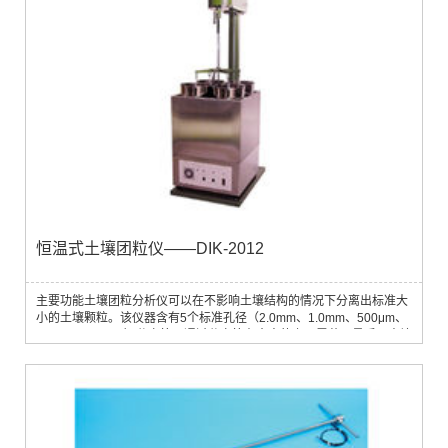
恒温式土壤团粒仪——DIK-2012
主要功能土壤团粒分析仪可以在不影响土壤结构的情况下分离出标准大
小的土壤颗粒。该仪器含有5个标准孔径（2.0mm、1.0mm、500μm、
250μm、106μm）分离筛，通过分离筛在水中的上下震荡，最后从土壤
分离出5种粒径的团粒。每台仪器可同时对4个样品进行分析。测量参数
土壤粒径大小，土壤团粒结构应用领域土壤样品的粒径测试、分离标准
大小的土壤颗粒、确定土壤团粒结构、土壤肥力研究主要技术参数• 分
析桶：4 个，直径 185 × 高 36...