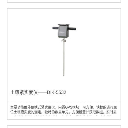
应用领域应用于土壤学、农学、林学、生态学等领域技术参数尺寸： W
350 × D 200 × H 180 mm测量范围： 0 - 100 ml最小分辨率： 0.01ml
测量精度： ±0.5% F.S.（25℃）重量： 约7 kg电源： AC 100 V或DC
12 V显示屏： LCD（20×4）操作界面： 英语操作温度： 5 -40 ℃数据
存储：...
土壤紧实度仪——DIK-5532
主要功能野外便携式紧实度仪，内置GPS模块，可方便、快捷的进行原
位土壤紧实度的测定。独特的数显单元，方便设置并获取数据，实时显
示穿透速率方便控制钻头穿透土层的力度。紧实的土壤可阻止水分的入
渗，降低化肥的利用率，影响植物根系生长，此仪器可以很好的指导耕
地方式。应用领域测定不同类型及处理下土壤的紧实度，应用于农学、