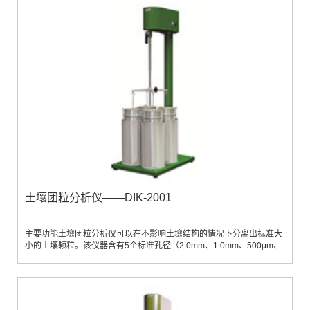
土壤学、生态学等领域技术参数主机：电源：2节2号电池（内置）尺
寸：345mm×212×144（含把手）...
土壤团粒分析仪——DIK-2001
主要功能土壤团粒分析仪可以在不影响土壤结构的情况下分离出标准大
小的土壤颗粒。该仪器含有5个标准孔径（2.0mm、1.0mm、500μm、
250μm、106μm）分离筛，通过分离筛在水中的上下震荡，最后从土壤
分离出5种粒径的团粒。每台仪器可同时对4个样品进行分析。测量参数
土壤粒径大小，土壤团粒结构应用领域土壤样品的粒径测试、分离标准
大小的土壤颗粒、确定土壤团粒结构、土壤肥力研究主要技术参数• 分
析桶：4个，直径185×高360 mm•...