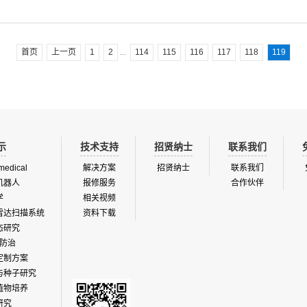
首页
上一页
1
2
114
115
116
117
118
119
...
示
技术支持
招贤纳士
联系我们
medical
解决方案
招贤纳士
联系我们
机器人
报修服务
合作伙伴
学
相关视频
雷达扫描系统
资料下载
态研究
防治
定制方案
与种子研究
植物培养
研究