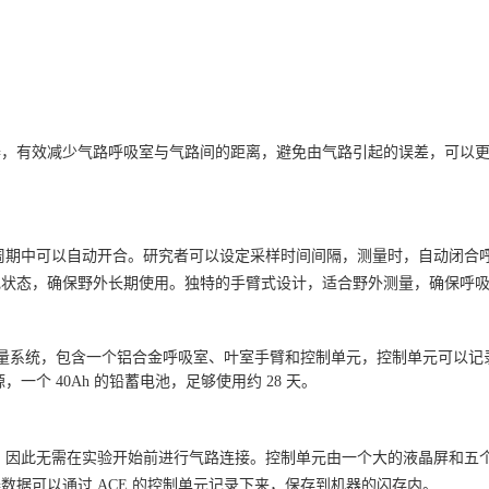
，有效减少气路呼吸室与气路间的距离，避免由气路引起的误差，可以更快
量周期中可以自动开合。研究者可以设定采样时间间隔，测量时，自动闭合
电状态，确保野外长期使用。独特的手臂式设计，适合野外测量，确保呼
碳通量系统，包含一个铝合金呼吸室、叶室手臂和控制单元，控制单元可以
一个 40Ah 的铅蓄电池，足够使用约 28 天。
外，因此无需在实验开始前进行气路连接。控制单元由一个大的液晶屏和五
据可以通过 ACE 的控制单元记录下来，保存到机器的闪存内。