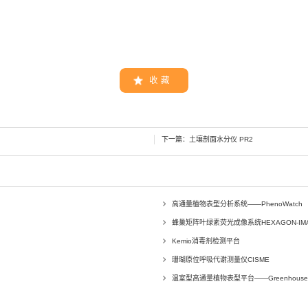
收 藏
下一篇：
土壤剖面水分仪 PR2
高通量植物表型分析系统——PhenoWatch
蜂巢矩阵叶绿素荧光成像系统HEXAGON-IMAG
Kemio消毒剂检测平台
珊瑚原位呼吸代谢测量仪CISME
温室型高通量植物表型平台——Greenhouse Sca