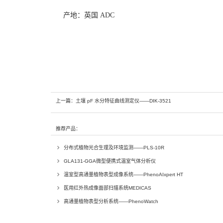
产地：英国 ADC
上一篇：
土壤 pF 水分特征曲线测定仪——DIK-3521
推荐产品：
分布式植物光合生理及环境监测——PLS-10R
GLA131-GGA微型便携式温室气体分析仪
温室型高通量植物表型成像系统——PhenoAIxpert HT
医用红外热成像面部扫描系统MEDICAS
高通量植物表型分析系统——PhenoWatch