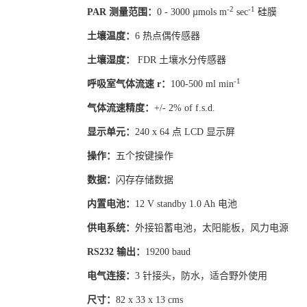
-2
-1
PAR 测量范围：
0 - 3000 µmols m
sec
硅膜
土壤温度：
6 热点偶传感器
土壤湿度：
FDR 土壤水分传感器
-1
呼吸室气体流速 r：
100-500 ml min
气体流速精度：
+/- 2% of f.s.d.
显示单元：
240 x 64 点 LCD 显示屏
操作：
五个按键操作
数据：
闪存存储数据
内置电池：
12 V standby 1.0 Ah 电池
供
电系统：
外接铅蓄电池，太阳能板，风力电源
RS232 输出：
19200 baud
电气连接：
3 针接头，防水，适合野外使用
尺寸：
82 x 33 x 13 cms