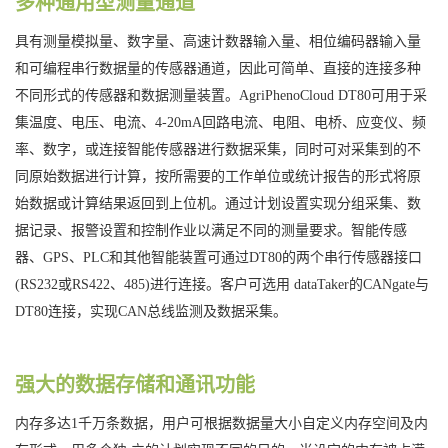
多种通用型测量通道
具有测量模拟量、数字量、高速计数器输入量、相位编码器输入量
和可编程串行数据量的传感器通道，因此可简单、直接的连接多种
不同形式的传感器和数据测量装置。
AgriPhenoCloud DT80
可用于采
集温度、电压、电流、
4-20mA
回路电流、电阻、电桥、应变仪、频
率、数字，或连接智能传感器进行数据采集，同时可对采集到的不
同原始数据进行计算，按所需要的工作单位或统计报告的形式将原
始数据或计算结果返回到上位机。通过计划设置实现分组采集、数
据记录、报警设置和控制作业以满足不同的测量要求。智能传感
器、
GPS
、
PLC
和其他智能装置可通过
DT80
的两个串行传感器接口
(RS232
或
RS422
、
485)
进行连接。客户可选用
dataTaker
的
CANgate
与
DT80
连接，实现
CAN
总线监测及数据采集。
强大的数据存储和通讯功能
内存多达
1
千万条数据，用户可根据数据量大小自定义内存空间及内