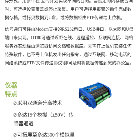
存形式，用多个独 立的计划实现不同的目的。当设定的内存被占满
时，可选择设置覆盖或停止采集。用户可选择用报警的动作完成数
据存档，或拷贝数据到
U
盘，或将数据经由
FTP
传递给上位机。
信号通讯可经由
Modem
支持的
RS232
串口、
USB
接口、以太网和
U
盘
端口来实现。
DT80
可通过近距在线、远程遥控、互联网连接、网络
服务器实现经由浏览器访问文档和数据库。无需在上位机安装任何
特殊软件，也不需上位机发出任何指令，通过互联网、移动电话的
网络系统或
FTP(
文件传递协议
)
即可及时将数据传递到您的办公室。
仪器
特点
采用双通道分离技术
Ø
多达15个模拟（±50V）传
Ø
感器通道
可拓展至多达300个模拟量
Ø