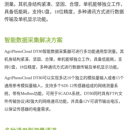
测量。其机身结构紧凑、坚固、合理，单机能够独立工作，
具备低能耗，支持U盘，18位精度，多种通讯方式进行数据
传输及单机显
示功能。
智能数据采集解决方案
AgriPhenoCloud DT80
智能数据采集器可进行多功能通用型测量。其
机身结构紧凑、坚固、合理，单机能够独立工作，具备低能耗，支
持
U
盘，
18
位精度，多种通讯方式进行数据传输及单机显示功能。
AgriPhenoCloud DT80
可以实现多达
10
个独立的模拟量输入或者
15
个
通用参考模拟量输入，支持多个
SDI-12
传感器组成的网络测量系
统，带有
Modbus
功能，可用于
SCADA
系统，
DT80
同时具有
FTP(
文
件传输协议
)
和强大的网络通讯功能，并具备
12V
可调节输出电压，
以保证传感器的电量需求。