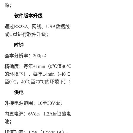
源；
软件版本升级
通过RS232、网线、USB数据线
或U盘进行软件升级；
时钟
基本分辨率：200µs；
精确度：每年±1min（0℃值40℃
的环境下），每年±4min（-40℃
至0℃，40℃至70℃的环境下）；
供电
外接电源范围：10至30Vdc；
内置电源：6Vdc，1.2Ahr铅酸电
池；
峰值功率：12W（12Vdc 1A）；