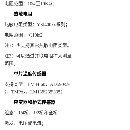
电阻范围：10Ω至10KΩ；
热敏电阻
热敏电阻类型：YSI400xx系列；
电阻范围：＜10kΩ
注1：也支持其它热敏电阻类型。
注2：可以通过并联电阻扩大测量
范围。
单片温度传感器
支持类型：LM34-60，AD590\59
2，TMPxx，LM135\235\335；
应变器和桥式传感器
组态：1/4桥，1/2桥和全桥；
激发：电压或电流；