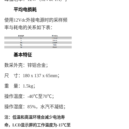
平均电损耗
使用12Vdc外接电源时的采样频
率与耗电的关系如下表：
基本特征
数采外壳：锌铝合金；
尺
寸：
180 x 137 x 65mm
；
重
量：
1.5kg
；
操作温度：
-40
℃至
70
℃；
操作湿度：
85%
，水汽不凝结；
注：低温和高温环境会减少电池寿
命，
LCD
显示屏的工作温度为
-15
℃至