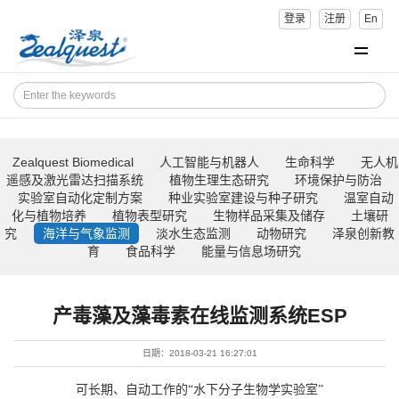
登录
注册
En
Zealquest Biomedical
人工智能与机器人
生命科学
无人机
遥感及激光雷达扫描系统
植物生理生态研究
环境保护与防治
实验室自动化定制方案
种业实验室建设与种子研究
温室自动
化与植物培养
植物表型研究
生物样品采集及储存
土壤研
究
海洋与气象监测
淡水生态监测
动物研究
泽泉创新教
育
食品科学
能量与信息场研究
产毒藻及藻毒素在线监测系统ESP
日期：2018-03-21 16:27:01
可长期、自动工作的“水下分子生物学实验室”