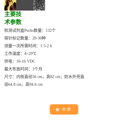
主要技
术参数
检测试剂盒
Pucks
数量：
132
个
探针标记数量：
20-30
种
测量一次所需时间：
1.5-2 h
工作温度：
4~29
℃
供电：
10-16 VDC
最大布放时间：
3
个月
尺寸：内核直径
56 cm
，高
82 cm
；防水外壳直
径
64.8 cm
，高
94.6 cm
收 藏