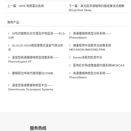
上一篇：
GPR 地质雷达系统
下一篇：
真光层浮游植物扫描成像流式细胞
仪CytoSub Deep
推荐产品：
分布式植物光合生理及环境监测——PLS-
高通量植物表型分析系统——
10R
PhenoWatch
GLA131-GGA微型便携式温室气体分析
蜂巢矩阵叶绿素荧光成像系统
仪
HEXAGON-IMAGING-PAM
温室型高通量植物表型成像系统——
Kemio消毒剂检测平台
PhenoAIxpert HT
医用红外热成像面部扫描系统MEDICAS
珊瑚原位呼吸代谢测量仪CISME
高通量植物表型分析系统——
PhenoWatch
温室型高通量植物表型平台——
Greenhouse Scanalyzer Systems
服务热线