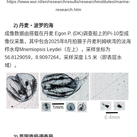
https://www.wur.nl/en/researchresults/researchinstitutes/marine-
research.htm
2)
丹麦
・
波罗的海
成像数据由搭载在丹麦
Egon P. (DK)
调查船上的Pi-10型成
像仪采集，其中包含2025年8月拍摄于丹麦利姆峡湾的淡海
栉水母Mnemiopsis Leydei（左上），采样坐标为
56.8129059，8.9097264，采样深度 1.5 米（即表层水
域）。
3)
英国南极调查局