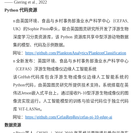
—— Giering et al., 2022
Python 代码资源
n
由英国环境、食品与乡村事务部渔业水产科学中心（
CEFAS,
UK
）的
Sophie Pitois
牵头，联合英国图灵研究所开发了浮游生物
深度学习分类资源库，该
Python
资源库共享中型浮游动物数据
集的模型、代码及示例数据。
网址：
https://github.com/PlanktonAnalytics/PlanktonClassification
n
全新发布：英国环境、食品与乡村事务部渔业水产科学中心
（
CEFAS
）浮游生物成像仪边缘人工智能系统
该
GitHub
代码库包含浮游生物成像仪边缘人工智能系统的
Python
代码，由英国图灵研究所提供技术支持。系统搭载在英
伟达
Jetson
嵌入式平台上，通过接收
Pi-10
型浮游生物成像仪的图
像流实现运行。人工智能模型的训练与验证代码位于独立代码
库
ViT-LASNet
。
网址：
https://github.com/CefasRepRes/cefas-pi-10-edge-ai
数据资源