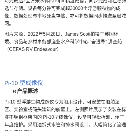
可完成超2立方米水体的10μm精度成像，同步完成颗粒物筛
选与存储。设备每分钟可完成超30000个浮游颗粒物的成
像、数据处理与本地硬盘存储，亦可将数据同步推送至局域
网。
图片来源：2022年5月28日，James Scott拍摄于英国环
境、食品与乡村事务部渔业水产科学中心 “奋进号” 调查船
（CEFAS RV Endeavour）
Pi-10
型成像仪
产品概述
Ø
Pi-10
型浮游生物成像仪专为船用设计，可安装在船舶湿
区、实验室或码头建筑的舱壁上。左侧照片展示了安装在标
准不锈钢框架内的 Pi-10型成像仪，设备可轻松拆卸，便于
年度维护。采用速拆式水管和排水阀设计，大幅简化了流通