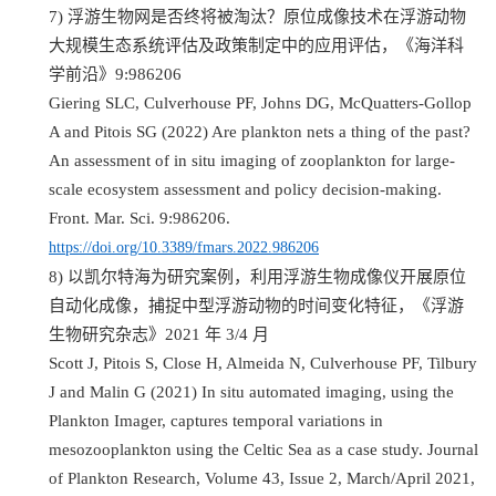
7)
浮游生物网是否终将被淘汰？原位成像技术在浮游动物
大规模生态系统评估及政策制定中的应用评估，《海洋科
学前沿》
9:986206
Giering SLC, Culverhouse PF, Johns DG, McQuatters-Gollop
A and Pitois SG (2022) Are plankton nets a thing of the past?
An assessment of in situ imaging of zooplankton for large-
scale ecosystem assessment and policy decision-making.
Front. Mar. Sci. 9:986206.
https://doi.org/10.3389/fmars.2022.986206
8)
以凯尔特海为研究案例，利用浮游生物成像仪开展原位
自动化成像，捕捉中型浮游动物的时间变化特征，《浮游
生物研究杂志》
2021
年
3/4
月
Scott J, Pitois S, Close H, Almeida N, Culverhouse PF, Tilbury
J and Malin G (2021) In situ automated imaging, using the
Plankton Imager, captures temporal variations in
mesozooplankton using the Celtic Sea as a case study. Journal
of Plankton Research, Volume 43, Issue 2, March/April 2021,