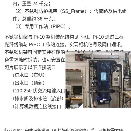
内，重量 24 千克；
（2）不锈钢防护机架（SS_Frame）：含管路及供电组
件，总重约 36 千克；
（3）专用工作站（PiPC）。
不锈钢机架与 Pi-10 整机装配结构见下图。Pi-10 通过三根
光纤线缆与 PiPC 工作站连接，实现相机信号及网口通讯。
不锈钢机架可固定安装在船舶上；Pi-10 主机可根据调查任
务需求随时拆装，也可安置在岸上实验室使用。
照片展示了以下连接端口：
进水口（右侧）
l
出水口（顶部）
l
110-250 伏交流电输入口（右上）
l
排水阀及排水管（底部）
l
计算机数据连接线接口（右上）
l
行业评价：完成设备搭建（即接好电源和水路）后，可根据需要随