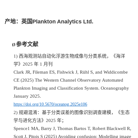
产地：英国Plankton Analytics Ltd.
参考文献
Ø
1)
西海观测站自动化浮游生物成像与分类系统，《海洋
学》
2025
年
1
月刊
Clark JR, Fileman ES, Fishwick J, Rühl S, and Widdicombe
CE (2025) The Western Channel Observatory Automated
Plankton Imaging and Classification System. Oceanography
January 2025.
https://doi.org/10.5670/oceanog.2025e106
2)
规避混淆：基于分类误差的图像识别调查建模，《生态
学与进化方法》
2025
年；
Spence1 MA, Barry J, Thomas Bartos T, Robert Blackwell R,
Scott J, Pitois S (2025) Avoiding confusion: Modelling image