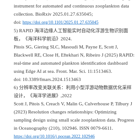
instrument for automated and continuous zooplankton data
collection. BioRxiv 2025.01.27.635045;
doi:
https://doi.org/10.1101/2025.01.27.635045
5) RAPID
海洋边缘人工智能实时自动化浮游生物识别面
板，《海洋科学前沿》
2024.
Pitois SG, Giering SLC, Masoudi M, Payne E, Scott J,
Blackwell RE, Close H, Eftekhari N, Ribeiro J (2025) RAPID:
real-time and automated plankton identification dashboard
using Edge AI at sea. Front. Mar. Sci. 11:1513463.
doi: 10.3389/fmars.2024.1513463
6)
分辨率改变关联关系：利用小型浮游动物数据优化采样
设计，《海洋学进展》
,2022
Scott J, Pitois S, Creach V, Malin G, Culverhouse P, Tilbury J
(2023) Resolution changes relationships: Optimizing
sampling design using small scale zooplankton data. Progress
in Oceanography (210), 102946. ISSN 0079-6611.
https://doi.org/10.1016/j.pocean.2022.102946