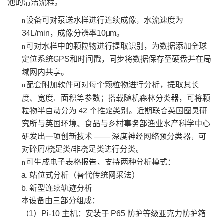
池的清洁流程。
设备可对泵送水样进行连续成像，水流速度为
n
34L/min，成像分辨率10μm。
可对水样中的颗粒物进行提取识别，为数据添加全球
n
定位系统GPS和时间戳，同步将数据保存至硬盘并在局
域网内共享。
配套附加软件可对每个颗粒物进行分析，提取其长
n
度、宽度、面积等参数；搭载随机森林分类器，可将颗
粒物半自动分为 42 个推定类别。近期联合英国图灵研
究所与英国环境、食品与乡村事务部渔业水产科学中心
研发出一项创新技术 —— 深度神经网络预分类器，可
对碎屑/桡足类/非桡足类进行分类。
可生成电子表格报告，支持两种分析模式：
n
a. 站位式分析（替代传统网采法）
b. 新型连续轨迹分析
本设备由三部分组成：
（1）Pi-10 主机：安装于IP65 防护等级亚克力防护箱