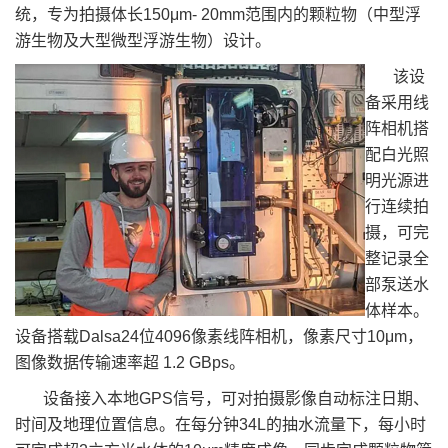
统，专为拍摄体长150μm- 20mm范围内的颗粒物（中型浮
游生物及大型微型浮游生物）设计。
该设
备采用线
阵相机搭
配白光照
明光源进
行连续拍
摄，可完
整记录全
部泵送水
体样本。
设备搭载Dalsa24位4096像素线阵相机，像素尺寸10μm，
图像数据传输速率超 1.2 GBps。
设备接入本地GPS信号，可对拍摄影像自动标注日期、
时
间
及地理位置信息。在每分钟34L的抽水流量下，每小时