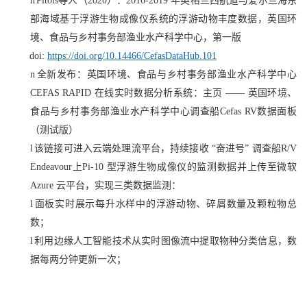
n
Pitois
等人（
2020
）：
2016-2019
年英格兰西航道与爱尔兰海东
部海域基于浮游生物成像仪系统的浮游动物丰度数据，英国环
境、食品与乡村事务部渔业水产科学中心，第一版
doi:
https://doi.org/10.14466/CefasDataHub.101
n
全新发布：英国环境、食品与乡村事务部渔业水产科学中心
CEFAS RAPID
在线实时数据分析系统：主页
——
英国环境、
食品与乡村事务部渔业水产科学中心调查船
Cefas RV
数据面板
（测试版）
l
该链接可进入云端处理流平台，持续接收
“
奋进号
”
调查船
R/V
Endeavour
上
Pi-10
型浮游生物成像仪的监测数据并上传至微软
Azure
云平台，实现三类数据监测：
l
面板实时展示每升水样中的浮游动物、碎屑数量及颗粒物总
数；
l
利用边缘人工智能技术从实时图像流中提取物种分类信息，数
据每两分钟更新一次；