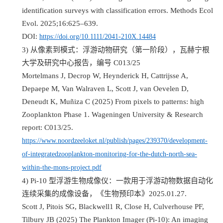
identification surveys with classification errors. Methods Ecol
Evol. 2025;16:625–639.
DOI:
https://doi.org/10.1111/2041-210X.14484
3)
从像素到模式：浮游动物研究（第一阶段），瓦赫宁根
大学及研究中心报告，编号
C013/25
Mortelmans J, Decrop W, Heynderick H, Cattrijsse A,
Depaepe M, Van Walraven L, Scott J, van Oevelen D,
Deneudt K, Muñiza C (2025) From pixels to patterns: high
Zooplankton Phase 1. Wageningen University & Research
report: C013/25.
https://www.noordzeeloket.nl/publish/pages/239370/development-
of-integratedzooplankton-monitoring-for-the-dutch-north-sea-
within-the-mons-project.pdf
4) Pi-10
型浮游生物成像仪：一款用于浮游动物数据自动化
连续采集的成像设备，《生物预印本》
2025.01.27.
Scott J, Pitois SG, Blackwell1 R, Close H, Culverhouse PF,
Tilbury JB (2025) The Plankton Imager (Pi-10): An imaging