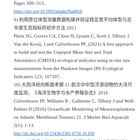
Pages 300–313,
https://doi.org/10.1093/plankt/fbab018
9)
利用原位体型测量数据构建并验证桡足类平均体型与总
丰度生态指标的初步方法
2021
Pitois SG, Graves CA, Close H, Lynam C, Scott J, Tilbury J,
Van der Kooij, J and Culverhouse PF, (2021) A first approach
to build and test the Copepod Mean Size and Total
Abundance (CMSTA) ecological indicator using in-situ size
measurements from the Plankton Imager (PI) Ecological
Indicators 123, 107307.
10)
大西洋经向断面考察
21
航次中中型浮游动物的大洋尺
度监测，《海洋生物学与水产养殖杂志》
2016
Culverhouse PF, Williams R , Gallienne C, Tilbury J and Wall-
Palmer D (2016) OceanScale Monitoring of Mesozooplankton
on Atlantic Meridional Transect 21. J Marine Biol Aquacult
2(1): 1-13.
http://dx.doi.org/10.15436/2381-0750.16.018