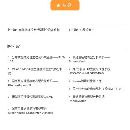
收 藏
上一篇：
鱼类游泳行为代谢研究泳道系列
下一篇：已经没有了
推荐产品：
分布式植物光合生理及环境监测——PLS-
高通量植物表型分析系统——
10R
PhenoWatch
GLA131-GGA微型便携式温室气体分析
蜂巢矩阵叶绿素荧光成像系统
仪
HEXAGON-IMAGING-PAM
温室型高通量植物表型成像系统——
Kemio消毒剂检测平台
PhenoAIxpert HT
医用红外热成像面部扫描系统MEDICAS
珊瑚原位呼吸代谢测量仪CISME
高通量植物表型分析系统——
PhenoWatch
温室型高通量植物表型平台——
Greenhouse Scanalyzer Systems