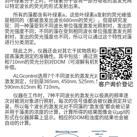
到叶绿素分子上时，叶绿素分子会将一部分吸收的激发光再
以特定波长的荧光的形式发射出来。
所有的藻都含有叶绿素a，这些叶绿素a发射的荧光峰值
是相同的（都被激发出波长680nm的荧光）。但是研究发
现：同一种藻受到不同波长单位强度激发光照射时，发出的
荧光强度不同；不同的藻在受到相同波长单位强度激发光照
射时，发出的荧光强度也不同，所以可以通过这个特性对藻
进行分类测定。
除此之外，仪器还会对其它干扰物质和参数进行测定以
提高藻类测定的准确性。其中包括：通过测定365nm的荧光
和710nm的荧光分别对DOM（可溶解有机物）和浊度进行
补偿。
ALGcontrol选用7个不同波长的激发光对被测对象进行
激发测定，分别是365nm, 450nm, 525nm, 570nm,
590nm,615nm 和 710nm。
仪器在工作时，7种不同波长的激发光以极高的频率逐
次对被测对象进行照射，每次的信号值都会被仪器测定并记
录，所以每个波长的激发光对不同藻的“激发值”都会被记录
并用于藻类的浓度的计算，计算所得的结果图像会以µg/l的
形式在仪器屏幕上显示。相应的DOM和浊度的结果也会被
自动的计算。