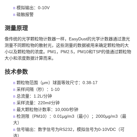
0-10V
n
模拟输出：
n
碰触报警
测量原理
EasyDust
像传统的光学颗粒物计数器一样，
的光学计数器通过激光
测量不同颗粒物的散射光，这些测量的数据被用来确定颗粒物的大
PM1
PM2.5
PM10
TSP
小以及颗粒物的浓度。
，
，
和
的值通过颗粒物
大小和浓度数据计算而来。
技术参数
μm
0.38-17
n
颗粒物范围（
）球面等效尺寸：
1-10
n
采样间隔（秒）：
1.2L/
n
总流量：
分钟
220ml/
n
采样流量：
分钟
10,000/
n
最大颗粒物计数率：
秒钟
PM10
0.01μg/m3
2000μg/m3
n
检测限（
）：
（最小）；
（最
大）
RS232
0-10VDC
n
信号输出：数字信号为
，模拟信号为
（可
选）