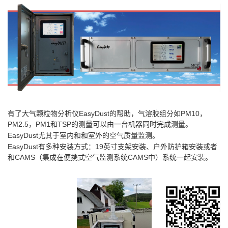
EasyDust
PM10
有了大气颗粒物分析仪
的帮助，气溶胶组分如
，
PM2.5
PM1
TSP
，
和
的测量可以由一台机器同时完成测量。
EasyDust
尤其于室内和和室外的空气质量监测。
EasyDust
19
有多种安装方式：
英寸支架安装、户外防护箱安装或者
CAMS
CAMS
和
（集成在便携式空气监测系统
中）系统一起安装。