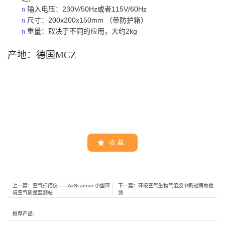
230V/50Hz
115V/60Hz
n
输入电压：
或者
200x200x150mm
n
尺寸：
（带防护箱）
2kg
n
重量：取决于不同的应用，大约
产地：德国
MCZ
收 藏
上一篇：
空气扫描仪——AirScanner 小型环
下一篇：
环境空气生物气溶胶中新冠病毒检
境空气质量监测站
测
推荐产品：