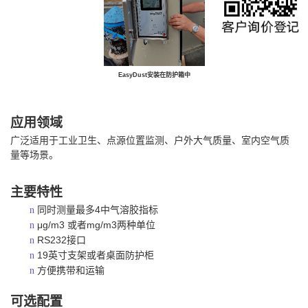
EasyDust
安装在防护箱中
应用领域
广泛适用于工业卫生、点源位置监测、户外大气质量、室内空气质
量等场景。
主要特性
4
n
同时测量最多
中气溶胶指标
μg/m3
mg/m3
n
或者
两种单位
RS232
n
接口
19
n
英寸支架或者桌面防护柜
n
方便携带和运输
可选配置