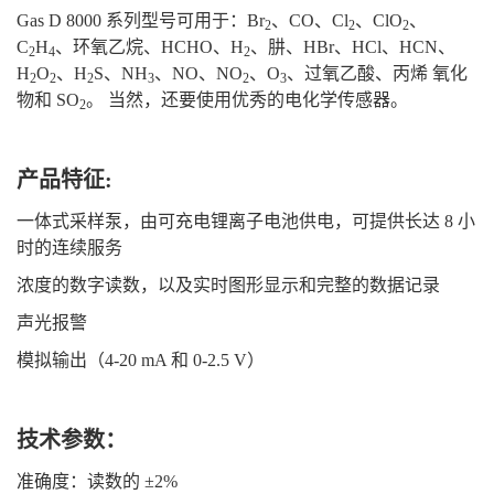
Gas D 8000 系列型号可用于：Br
、CO、Cl
、ClO
、
2
2
2
C
H
、环氧乙烷、HCHO、H
、肼、HBr、HCl、HCN、
2
4
2
H
O
、H
S、NH
、NO、NO
、O
、过氧乙酸、丙烯 氧化
2
2
2
3
2
3
物和 SO
。 当然，还要使用优秀的电化学传感器。
2
产品特征:
一体式采样泵，由可充电锂离子电池供电，可提供长达 8 小
时的连续服务
浓度的数字读数，以及实时图形显示和完整的数据记录
声光报警
模拟输出（4-20 mA 和 0-2.5 V）
技术参数：
准确度：读数的 ±2%