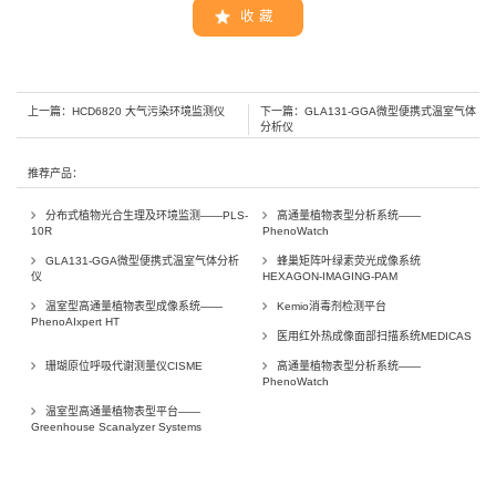
收 藏
上一篇：
HCD6820 大气污染环境监测仪
下一篇：
GLA131-GGA微型便携式温室气体
分析仪
推荐产品：
分布式植物光合生理及环境监测——PLS-
高通量植物表型分析系统——
10R
PhenoWatch
GLA131-GGA微型便携式温室气体分析
蜂巢矩阵叶绿素荧光成像系统
仪
HEXAGON-IMAGING-PAM
温室型高通量植物表型成像系统——
Kemio消毒剂检测平台
PhenoAIxpert HT
医用红外热成像面部扫描系统MEDICAS
珊瑚原位呼吸代谢测量仪CISME
高通量植物表型分析系统——
PhenoWatch
温室型高通量植物表型平台——
Greenhouse Scanalyzer Systems