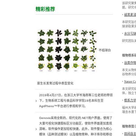
该研究聚焦
据。研究中
精彩推荐
•
褪黑素
本研究旨在
接读取果实
•
水分亏
研究团队
不结球白
植物根系
•
谷类作
本文从物
谷物养分
•
Natur
菜生长发育过程中表型变化
本文研究
体，独立
2019年4月27日，在浙江大学岑海燕等三位老师的带领
•
根系力学
下，生物系统工程与食品科学学院19名本科生至
AgriPheno™平台进行参观和学习。
福州大学岩
壤含水量
Genovix采用全新的、现代化的.NET用户界面，使用了
大量可视化快捷图标区分功能区，使软件界面更加直观
植物表型
清晰，软件操作更加轻松快捷。此外，软件整合为核心
•
田间自
模块（品种测试模块）以及植物育种、种子库存和移动