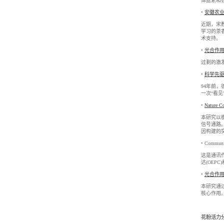
体蓝素和
•
安徽农
近期，宋教授
学习的茶
术支持。
•
光合作
过剩的激
•
科学先驱：
94年前，
一次“看
•
Natur
本研究以模
信号通路
因构建的突
• Com
这是通讯作
达(OEP
•
光合作
本研究通过
核心作用
花粉活力