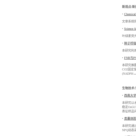
新观点/新
•
Chemi
文章系统探
•
Scien
叶绿素荧
•
种子呼吸
本研究利
•
FNR与
本研究推翻
CO2固
(NADP
生物技术
•
西南大学
本研究以水
稳定OsG
表征样品
•
类囊体腔
本研究通过
NPQ动