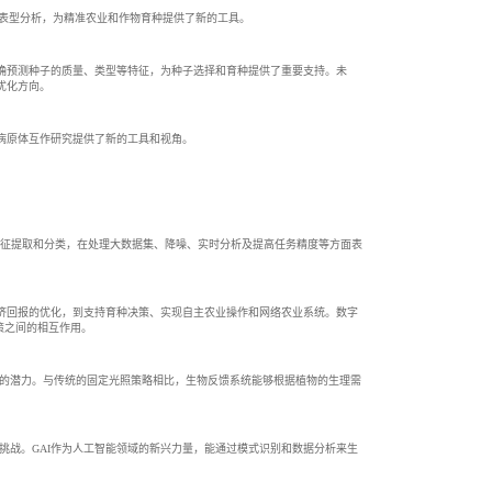
作物表型分析，为精准农业和作物育种提供了新的工具。
确预测种子的质量、类型等特征，为种子选择和育种提供了重要支持。未
优化方向。
病原体互作研究提供了新的工具和视角。
现精准特征提取和分类，在处理大数据集、降噪、实时分析及提高任务精度等方面表
济回报的优化，到支持育种决策、实现自主农业操作和网络农业系统。数字
策之间的相互作用。
方面的潜力。与传统的固定光照策略相比，生物反馈系统能够根据植物的生理需
挑战。GAI作为人工智能领域的新兴力量，能通过模式识别和数据分析来生