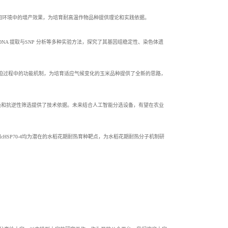
农田环境中的增产效果，为培育耐高温作物品种提供理论和实践依据。
、DNA 提取与SNP 分析等多种实验方法，探究了其基因组稳定性、染色体遗
迫过程中的功能机制，为培育适应气候变化的玉米品种提供了全新的思路，
级和抗逆性筛选提供了技术依据。未来结合人工智能分选设备，有望在农业
 和cHSP70-4均为潜在的水稻花期耐热育种靶点，为水稻花期耐热分子机制研