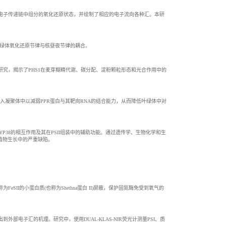
电子流，揭示了电子传递链中组分的氧化还原状态，并绘制了相应的电子流向各种汇。本研
节叶绿体氧化还原节律与核昼夜节律的耦合。
1isa3)的研究，揭示了PHS1在麦芽糊精代谢、碳分配、淀粉颗粒形态和光合作用中的
进入凝聚体中以减弱PPR蛋白与其靶向RNA的结合能力，从而降低叶绿体中对
.6)，旨在解析其与CYP38的相互作用及其在PSII组装中的辅助功能。通过遗传学、生物化学和生
和植物生长中的严重缺陷。
I的小蛋白质(也称为Shethna蛋白 II)屏蔽，保护固氮酶免受到氧气的
电子汇的机理。研究中，使用DUAL-KLAS-NIR荧光计测量PSI、质