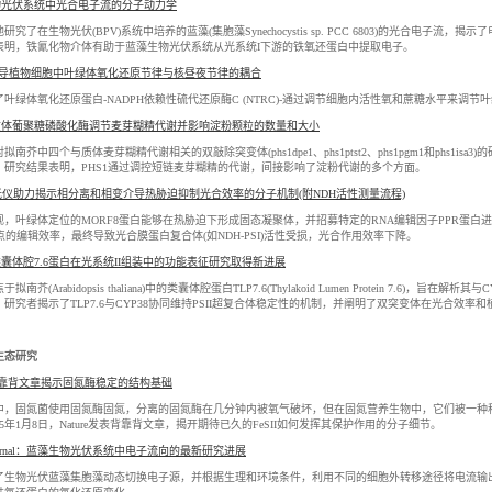
物光伏系统中光合电子流的分子动力学
研究了在生物光伏(BPV)系统中培养的蓝藻(集胞藻Synechocystis sp. PCC 6803)的光合
表明，铁氰化物介体有助于蓝藻生物光伏系统从光系统I下游的铁氧还蛋白中提取电子。
介导植物细胞中叶绿体氧化还原节律与核昼夜节律的耦合
叶绿体氧化还原蛋白-NADPH依赖性硫代还原酶C (NTRC)-通过调节细胞内活性氧和蔗糖水平来调
质体葡聚糖磷酸化酶调节麦芽糊精代谢并影响淀粉颗粒的数量和大小
拟南芥中四个与质体麦芽糊精代谢相关的双敲除突变体(phs1dpe1、phs1ptst2、phs1pgm1和phs
。研究结果表明，PHS1通过调控短链麦芽糊精的代谢，间接影响了淀粉代谢的多个方面。
光仪助力揭示相分离和相变介导热胁迫抑制光合效率的分子机制(附NDH活性测量流程)
现，叶绿体定位的MORF8蛋白能够在热胁迫下形成固态凝聚体，并招募特定的RNA编辑因子PPR蛋白
点的编辑效率，最终导致光合膜蛋白复合体(如NDH-PSI)活性受损，光合作用效率下降。
囊体腔7.6蛋白在光系统II组装中的功能表征研究取得新进展
拟南芥(Arabidopsis thaliana)中的类囊体腔蛋白TLP7.6(Thylakoid Lumen Protein 7
研究者揭示了TLP7.6与CYP38协同维持PSII超复合体稳定性的机制，并阐明了双突变体在光合效率
生态研究
re背靠背文章揭示固氮酶稳定的结构基础
，固氮菌使用固氮酶固氮，分离的固氮酶在几分钟内被氧气破坏，但在固氮营养生物中，它们被一种称为FeSI
25年1月8日，Nature发表背靠背文章，揭开期待已久的FeSII如何发挥其保护作用的分子细节。
 Journal：蓝藻生物光伏系统中电子流向的最新研究进展
了生物光伏蓝藻集胞藻动态切换电子源，并根据生理和环境条件，利用不同的细胞外转移途径将电流输出到外部