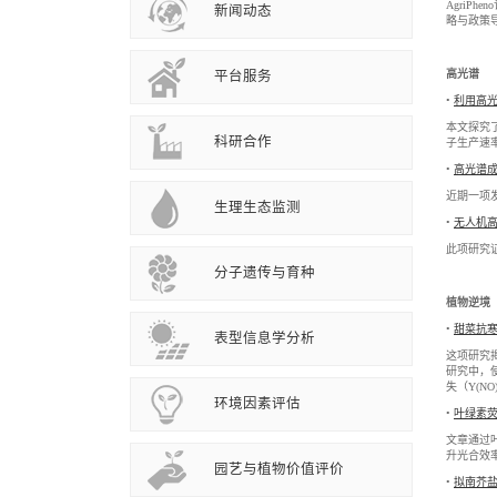
Agri
新闻动态
略与政策导
高光谱
平台服务
•
利用高
本文探究
科研合作
子生产速
•
高光谱成
近期一项发表
生理生态监测
•
无人机
此项研究
分子遗传与育种
植物逆境
•
甜菜抗
表型信息学分析
这项研究揭
研究中，使
失（Y(N
环境因素评估
•
叶绿素
文章通过叶
升光合效
园艺与植物价值评价
•
拟南芥盐