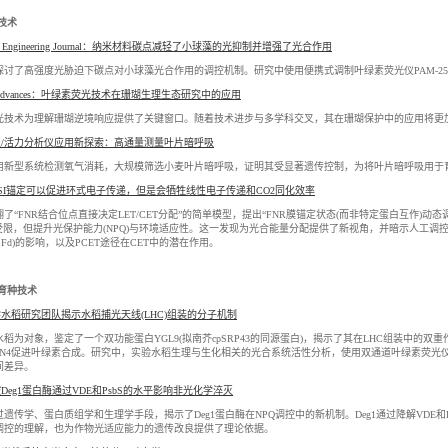
技术
cal Engineering Journal：纳米材料碳点减轻了小球藻的光抑制并增强了光合作用
讨了高强度光胁迫下碳点对小球藻光合作用的调控机制。研究中使用便携式调制叶绿素荧光仪PAM-2500测
ce Advances：叶绿素荧光技术在珊瑚生理生态研究中的应用
光技术为理解珊瑚逆境响应提供了关键窗口。随着技术进步与多学科交叉，其在珊瑚保护中的应用将更
/活力分析仪应用新探索：高通量测量叶片暗呼吸
用新型系统检测氧气消耗，大规模筛选小麦叶片暗呼吸，证明其受显著遗传控制，为将叶片暗呼吸用于
PSI锚定可以促进环式电子传递，但是会牺牲线性电子传递和CO2同化效率
了“FNR结合位点直接决定LET/CET分配”的简单模型，提出“FNR膜锚定状态(而非特定蛋白互作)动态
定受限，但提升光保护能力(NPQ)与环境适应性。这一发现为光合能量分配提供了新视角，并暗示人工调
H→Fd)的影响，以及PCET途径在CET中的潜在作用。
/育种技术
水稻研究团队揭示水稻捕光天线(LHC)组装的分子机制
稻为对象，鉴定了一个双功能蛋白YGL9(拟南芥cpSRP43的同源蛋白)，揭示了其在LHC组装中的双重
UN4促进叶绿素合成。研究中，实验水稻生理与生化相关的光合系统活性分析，使用双通道叶绿素荧光仪DUAL-PAM-
间差异。
Deg1蛋白酶通过VDE和PsbS的水平影响非光化学淬灭
遗传学、蛋白质组学和生理学手段，揭示了Deg1蛋白酶在NPQ调控中的新机制。Deg1通过降解VDE
态调控的理解，也为作物光适应能力的遗传改良提供了理论依据。