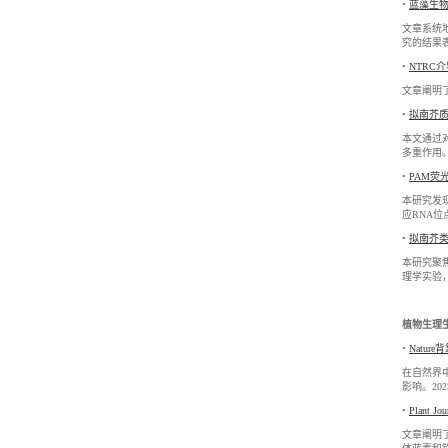
•
蓝藻生
文章系统地
究的结果
•
NTRC
文章阐明了
•
拟南芥
本文通过对
多重作用
•
PAM荧
本研究发
应RNA位
•
拟南芥类
本研究聚焦于
理学实验，
植物生理
•
Natu
在自然界中
影响。20
•
Plant
文章阐明