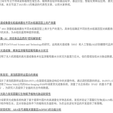
Pheno订阅号专注于持续更新植物生理生态、植物表型组学和基因组学、基因分型、智能化育种及应用、
读。本文节选了2025年1-3月推送的代表性文章，以供大家参阅。
光谱成像量化稻瘟病菌在不同水稻基因型上的产孢量
了 HSI 测量稻瘟病菌在不同水稻基因型上孢子生产的潜力。具体包括确定不同抗性水稻基因型对病菌
率的关系，为水稻抗瘟育种提供依据。
像+AI：烘焙食品品质的“密码解锁者”
于LWT-Food Science and Technology的研究，运用高光谱成像（HSI）和人工智能(AI)识别糖替
高光谱成像：精准监测葡萄园葡萄藤水分状况
证明了无人机搭载的高光谱成像技术在监测葡萄藤水分状况方面潜力巨大。但仍需增加低水分胁迫数据
寒新发现：液泡肌醇转运蛋白的奥秘
示了液泡肌醇转运蛋白BvINT1;1在甜菜低温胁迫响应中的关键作用。通过调控肌醇的转运，BvINT
用了Heinz Walz公司的Mini-Imaging-PAM叶绿素荧光成像系统，测量了光合系统II（PSII）的量
O)），为研究人员提供了全面的光合作用数据。
荧光助力发现蒽醌衍生物赋予植物光胁迫耐受性
绿素荧光成像系统构建了基于烟草叶圆片的高通量化学筛选系统，发现并验证了蒽醌衍生物(如A1N和A4
率和作物生长，且对非胁迫条件下的植物无负面影响，为农业抗逆化学品的开发提供了新策略。
耐受机制：ABA信号通路关键基因AtDPBF3的功能分析