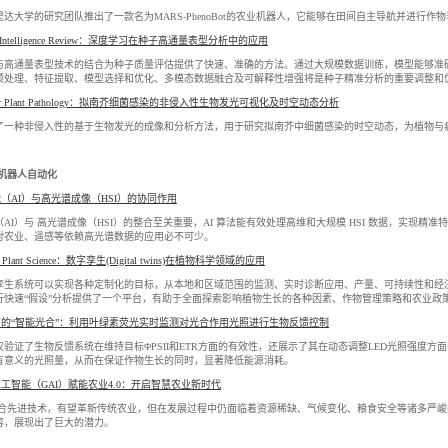
里达大学的研究团队推出了一款名为MARS-PhenoBot的农业机器人，它能够在田间自主导航并进行
cial Intelligence Review：深度学习在种子高通量表型分析中的应用
与高通量表型技术的结合为种子质量评估提供了快速、准确的方法。通过大规模数据训练，模型能够准
预处理、特征提取、模型选择和优化、多模态数据融合及可解释性增强将是种子精准分析的重要调整和
ular Plant Pathology：拟南芥细菌感染的非侵入性生物发光可视化及时空动态分析
了一种非侵入性的基于生物发光的成像和分析方法，用于研究拟南芥中细菌感染的时空动态，为植物与
/机器人自动化
（AI）与高光谱成像（HSI）的协同作用
AI）与 高光谱成像（HSI）的整合至关重要，AI 算法能有效处理高维和大规模 HSI 数据，实
对农业、遥感等依赖高光谱数据的应用必不可少。
 in Plant Science：数字孪生(Digital twins)在植物科学领域的应用
孪生系统可以实现各种定制化的目标，从本地和区域范围的监测、实时诊断应用、产量、可持续性和经
行快速“假设”分析提供了一个平台，有助于全面探索影响植物生长的各种因素、作物管理策略和农业政
的“智能光合”：利用叶绿素荧光实时监测对光合作用光照进行生物反馈控制
仅验证了生物反馈系统在维持目标ΦPSII和ETR方面的有效性，还展示了其在动态调整LED光照强度
有意义的光照量，从而在保证作物生长的同时，显著降低能源消耗。
工智能（GAI）赋能农业4.0：开启智慧农业新时代
0融合先进技术，有望革新传统农业，但在发展过程中仍面临着资源稀缺、气候变化、粮食安全等诸多严峻
容，展现出了巨大的潜力。