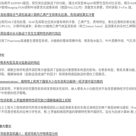
拟南芥AtDPBF3基因，探究其在盐胁迫下的功能，通过对突变体dpbf3和野生型的对比实验，揭示At
使用Imaging-PAM调制叶绿素荧光成像系统（德国WALZ公司）测量荧光参数，同时获取 Fv/Fm 值。
浸泡处理结合气调包装减少甜柿乙烯产生和氧化应激，有效减轻果实冷害
探究MLT浸泡处理、MAP及其联合应用对富有柿的冷害、乙烯产生、质地特征、氧化应激和抗氧化能力的
中CO2，计算呼吸速率；采用ETD植物乙烯气体监测系统（荷兰Sensor Sense）监测果实的实时乙
缺预处理对水分胁迫下花生生理特性的跨代效应
采用了PlantArray高通量生理表型系统，对植株的整体蒸腾作用、根系吸水能力、叶片蒸腾作用、气
研究
物根系构型及其对盐胁迫的响应
候学、细胞生物学和遗传调控等方面强调了盐胁迫对重塑根系构型的影响，在根系构型、根系多重功能
获取、缓解钠吸收（盐胁迫造成减产的因子）和探索规避盐胁迫的潜在工程路径。
e Communications：植物地上和地下器官大小在形态和功能统一经济谱中是均衡的
结果表明，不管性状的完整性和系统发育相关性如何，纳入根系大小功能性状不会改变植物经济空间的
于叶和根的经济策略。
性状和根-土界面摩擦特性研究助力理解植被固土机制
土工程与工程地质研究所简文彬教授团队以浅层滑坡多发的东南沿海地区的两个典型树种马尾松（Pinus massonia
下不同直径根系的拉伸力学性状、根-土界面和微观界面的摩擦特性等开展研究，旨在为后续计算树-根
/激光雷达
主导航表型机器人：视觉导航与作物表型分析