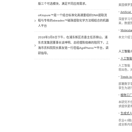
版三个可选模块，满足不同应用需求。
美国佛罗
•
Artifi
oKtopure™是一个结合标准化高通量组织DNA提取流
深度学习
程与专有的sbeadex™磁珠提取化学方法相结合的机器
来，数据
人平台
•
Molec
2018年3月6日下午，在浦东新区农委主任苏锦山，浦
本文介绍
东农发集团董事长谈坤明、总经理陈晓峰的陪同下，上
海市农科院院长蔡友铭一行莅临AgriPheno™平台，调
人工智能
研指导。
•
人工智能
人工智能（
现出色，
•
Trends
部署数字
孪生为进
•
植物工厂
本研究不
求提供更
•
生成式人
农业4.
成全新内