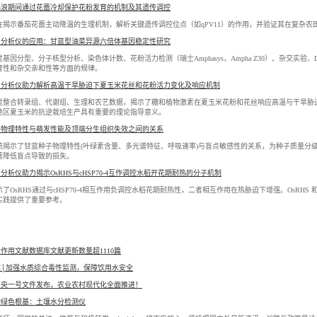
热浪期间通过花蕾冷却保护花粉发育的机制及其遗传调控
在揭示番茄花蕾主动降温的生理机制，解析关键遗传调控位点（如qPV11）的作用，并验证其在复杂
力分析仪的应用：甘蓝型油菜异源六倍体基因稳定性研究
基因分型、分子核型分析、染色体计数、花粉活力检测（瑞士Amphasys，Ampha Z30）、杂交实验
育性和杂交亲和性等方面的规律。
力分析仪助力解析高温干旱胁迫下夏玉米花丝和花粉活力变化及响应机制
过整合转录组、代谢组、生理和农艺数据，揭示了糖和植物激素在夏玉米花粉和花丝响应高温与干旱胁
地区夏玉米的抗逆栽培生产具有重要的理论指导意义。
子物理特性与萌发性能及顶端分生组织失效之间的关系
统揭示了甘蓝种子物理特性(叶绿素含量、多光谱特征、呼吸速率)与盲点敏感性的关系，为种子质量分
著降低盲点导致的损失。
分析仪助力揭示OsRHS与cHSP70-4互作调控水稻开花期耐热的分子机制
了OsRHS通过与cHSP70-4相互作用负调控水稻花期耐热性，二者相互作用在热胁迫下增强。OsRHS
实践提供了重要参考。
光合作用文献数据库文献更新数量超1110篇
案│加强水质综合毒性监测，保障饮用水安全
年中央一号文件发布，农业农村现代化全面推进！
护绿色根基：土壤水分检测仪