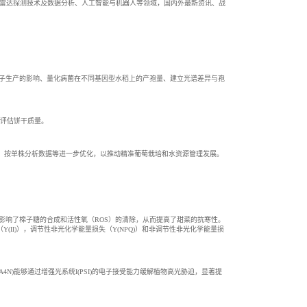
激光雷达探测技术及数据分析、人工智能与机器人等领域，国内外最新资讯、战
孢子生产的影响、量化病菌在不同基因型水稻上的产孢量、建立光谱差异与孢
代品并评估饼干质量。
、按单株分析数据等进一步优化，以推动精准葡萄栽培和水资源管理发展。
1;1影响了棉子糖的合成和活性氧（ROS）的清除，从而提高了甜菜的抗寒性。
子产量（Y(II)），调节性非光化学能量损失（Y(NPQ)）和非调节性非光化学能量损
N)能够通过增强光系统I(PSI)的电子接受能力缓解植物高光胁迫，显著提