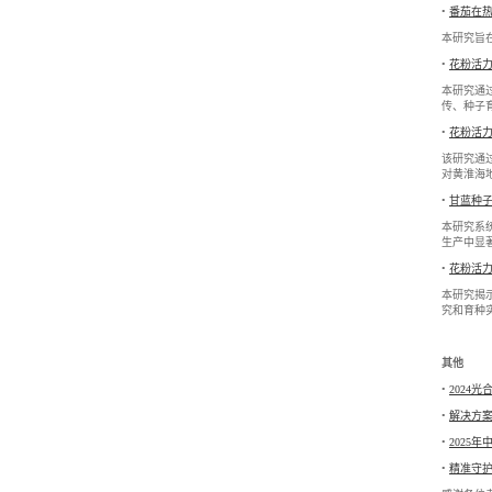
•
番茄在
本研究旨
•
花粉活
本研究通过
传、种子
•
花粉活
该研究通
对黄淮海
•
甘蓝种
本研究系
生产中显
•
花粉活力
本研究揭示
究和育种
其他
•
2024
•
解决方
•
2025
•
精准守