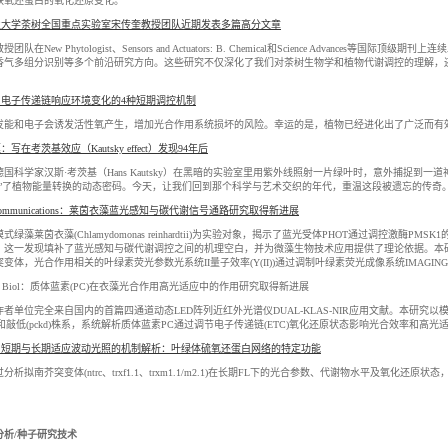
铁氧还蛋白的氧化还原变化。
业大学茶树全国重点实验室宋传奎教授团队近期发表多篇高分文章
团队在New Phytologist、Sensors and Actuators: B. Chemical和Science Adv
香气多组分识别等多个前沿研究方向。这些研究不仅深化了我们对茶树生物学和植物代谢调控的理解，
用电子传递链响应环境变化的4种短期调控机制
发能和电子会诱发活性氧产生，增加光合作用系统损坏的风险。幸运的是，植物已经进化出了广泛而有
写在考茨基效应（Kautsky effect）发现94年后
德国科学家汉斯·考茨基（Hans Kautsky）在黑暗的实验室里用紫外线照射一片绿叶时，意外捕捉
见”了植物能量转换的动态密码。今天，让我们回到那个科学与艺术交织的年代，重温这段被遗忘的传奇
e Communications：莱茵衣藻蓝光感知与碳代谢信号通路研究取得新进展
式绿藻莱茵衣藻(Chlamydomonas reinhardtii)为实验对象，揭示了蓝光受体PHOT通过调控激
。这一发现填补了蓝光感知与碳代谢调控之间的机理空白，并为微藻生物技术应用提供了理论依据。本研究中
变体，光合作用相关的叶绿素荧光参数光系统II量子效率(Y(II))通过调制叶绿素荧光成像系统IMAGING
mun Biol：质体蓝素(PC)在衣藻光合作用高光适应中的作用研究取得新进展
者单位完全来自国内的首篇四通道动态LED阵列近红外光谱仪DUAL-KLAS-NIR应用文献。本研究以模式绿藻莱茵衣
C)和敲低(pckd)株系，系统解析质体蓝素PC通过调节电子传递链(ETC)氧化还原状态影响光合效率和高
用短期与长期适应波动光照的机制解析：叶绿体硫氧还蛋白网络的特定功能
分析拟南芥突变体(ntrc、trxf1.1、trxm1.1/m2.1)在长期FL下的光合参数、代谢物水平及氧
。
分析/种子研究技术