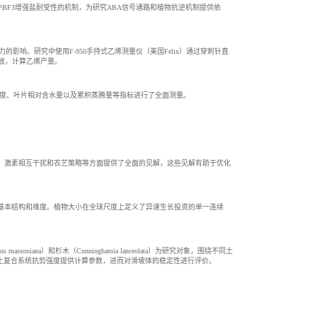
DPBF3增强盐耐受性的机制，为研究ABA信号通路和植物抗逆机制提供依
影响。研究中使用F-950手持式乙烯测量仪（美国Felix）通过穿刺针直
烯释放，计算乙烯产量。
孔导度、叶片相对含水量以及累积蒸腾量等指标进行了全面测量。
、激素相互干扰和农艺策略等方面提供了全面的见解，这些见解有助于优化
基本结构和维度。植物大小在全球尺度上定义了异速生长投资的单一连续
na）和杉木（Cunninghamia lanceolata）为研究对象，围绕不同土
-土复合系统抗剪强度提供计算参数，进而对滑坡体的稳定性进行评价。