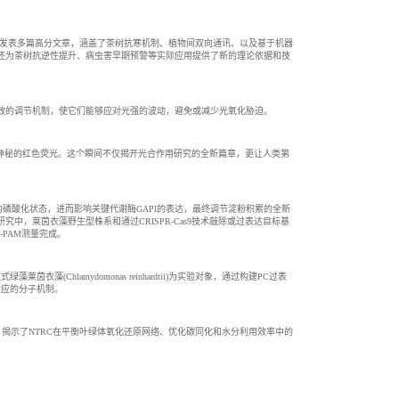
ances等国际顶级期刊上连续发表多篇高分文章，涵盖了茶树抗寒机制、植物间双向通讯、以及基于机器
还为茶树抗逆性提升、病虫害早期预警等实际应用提供了新的理论依据和技
效的调节机制，使它们能够应对光强的波动，避免或减少光氧化胁迫。
到一道神秘的红色荧光。这个瞬间不仅揭开光合作用研究的全新篇章，更让人类第
。
酶PMSK1的磷酸化状态，进而影响关键代谢酶GAPI的表达，最终调节淀粉积累的全新
，莱茵衣藻野生型株系和通过CRISPR-Cas9技术敲除或过表达目标基
-PAM测量完成。
藻(Chlamydomonas reinhardtii)为实验对象，通过构建PC过表
光适应的分子机制。
化还原状态，揭示了NTRC在平衡叶绿体氧化还原网络、优化碳同化和水分利用效率中的