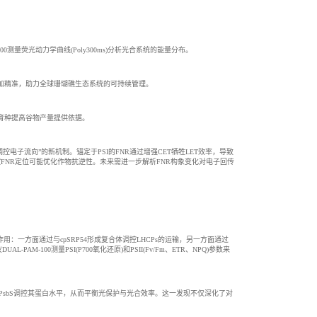
量荧光动力学曲线(Poly300ms)分析光合系统的能量分布。
加精准，助力全球珊瑚礁生态系统的可持续管理。
育种提高谷物产量提供依据。
调控电子流向”的新机制。锚定于PSI的FNR通过增强CET牺牲LET效率，导致
控FNR定位可能优化作物抗逆性。未来需进一步解析FNR构象变化对电子回传
作用：一方面通过与cpSRP54形成复合体调控LHCPs的运输，另一方面通过
100测量PSI(P700氧化还原)和PSII(Fv/Fm、ETR、NPQ)参数来
和PsbS调控其蛋白水平，从而平衡光保护与光合效率。这一发现不仅深化了对