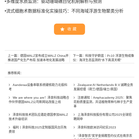
•
多维度水质监测：驱动珊瑚礁白化机制解析与预测
•
流式细胞术数据标准化实操技巧：不同海域浮游生物聚类分析
收 藏
上一篇：
德国WALZ宣布成立WALZ China并
下一篇：
科技守护蔚蓝｜Pi‑10 浮游生物成像
推进国产化生产布局 加速本地化发展战略
仪：海洋生态监测的“水下高清天眼”
推荐新闻：
Aanderaa设备串联系统硬核助力北极科
Zealquest AI Netherlands B.V.诚聘业务
考
发展经理（荷兰/德国/瑞士/英国）
We are where you are！泽泉科技战略合
注册通知｜Amphacademy 2025：聚焦
作伙伴德国WALZ公司新网站改版上线
花粉质量监测，共话植物育种与种子生产变
革
泽泉科技技术团队应邀赴德国参加WALZ
上海泽泉科技股份有限公司2025全球招
技术升级培训
聘网申
福利丨泽泉科技2025定制版国风台历免
泽泉科技欧洲访问纪实2023
费领
“泽泉智农”奖学金捐赠签约仪式在南京农