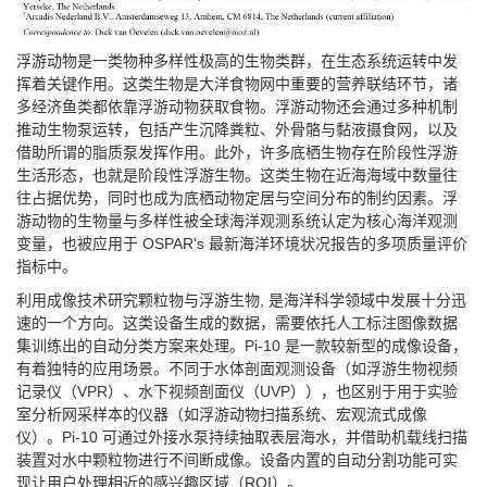
浮游动物是一类物种多样性极高的生物类群，在生态系统运转中发
挥着关键作用。这类生物是大洋食物网中重要的营养联结环节，诸
多经济鱼类都依靠浮游动物获取食物。浮游动物还会通过多种机制
推动生物泵运转，包括产生沉降粪粒、外骨骼与黏液摄食网，以及
借助所谓的脂质泵发挥作用。此外，许多底栖生物存在阶段性浮游
生活形态，也就是阶段性浮游生物。这类生物在近海海域中数量往
往占据优势，同时也成为底栖动物定居与空间分布的制约因素。浮
游动物的生物量与多样性被全球海洋观测系统认定为核心海洋观测
变量，也被应用于 OSPAR's 最新海洋环境状况报告的多项质量评价
指标中。
利用成像技术研究颗粒物与浮游生物, 是海洋科学领域中发展十分迅
速的一个方向。这类设备生成的数据，需要依托人工标注图像数据
集训练出的自动分类方案来处理。Pi-10 是一款较新型的成像设备，
有着独特的应用场景。不同于水体剖面观测设备（如浮游生物视频
记录仪（VPR）、水下视频剖面仪（UVP）），也区别于用于实验
室分析网采样本的仪器（如浮游动物扫描系统、宏观流式成像
仪）。Pi-10 可通过外接水泵持续抽取表层海水，并借助机载线扫描
装置对水中颗粒物进行不间断成像。设备内置的自动分割功能可实
现让用户处理相近的感兴趣区域（ROI）。