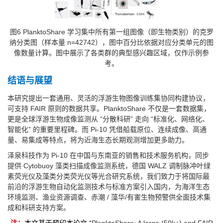
图6 PlanktoShare 学习集中所有第一组图像（即生物类别）的克罗
纳分类图（样本量 n=42742），图中百分比依据对应分类单元的图
像数量计算。图中展示了各类群的典型感兴趣区域，仅作示例参
考。
结语与展望
本研究提出一套通用、灵活的浮游生物图像训练集协同构建协议，
可支持 FAIR 原则的数据共享。PlanktoShare 不仅是一套数据集，
更是全球浮游生物成像监测从 “分散科研” 走向 “标准化、网络化、
智能化” 的重要里程碑。而 Pi-10 凭借船载原位、连续成像、高通
量、易集成等特点，将为近海生态长期观测增加更多助力。
泽泉科技作为 Pi-10 在中国与东南亚的销售和技术服务机构，同步
提供 Cytobuoy 藻类扫描成像监测系统，德国 WALZ 调制脉冲叶绿
素荧光仪及藻类分类荧光仪等光合研究系统，我们致力于将国际最
前沿的浮游生物自动化监测技术与标准方案引入国内，为海洋生态
环境监测、渔业资源调查、赤潮 / 藻华/有害生物预警供全面技术集
成和科研支持方案。