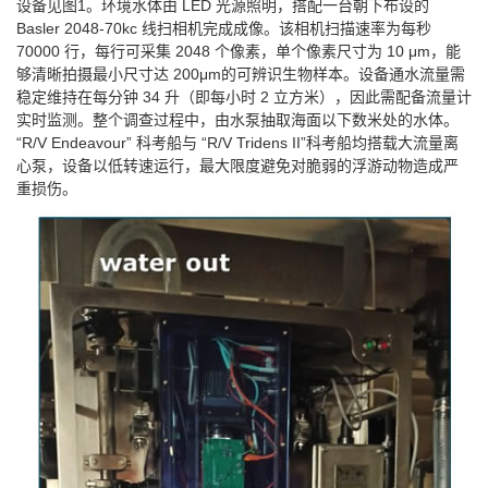
设备见图1。环境水体由 LED 光源照明，搭配一台朝下布设的
Basler 2048-70kc 线扫相机完成成像。该相机扫描速率为每秒
70000 行，每行可采集 2048 个像素，单个像素尺寸为 10 μm，能
够清晰拍摄最小尺寸达 200μm的可辨识生物样本。设备通水流量需
稳定维持在每分钟 34 升（即每小时 2 立方米），因此需配备流量计
实时监测。整个调查过程中，由水泵抽取海面以下数米处的水体。
“R/V Endeavour” 科考船与 “R/V Tridens II”科考船均搭载大流量离
心泵，设备以低转速运行，最大限度避免对脆弱的浮游动物造成严
重损伤。