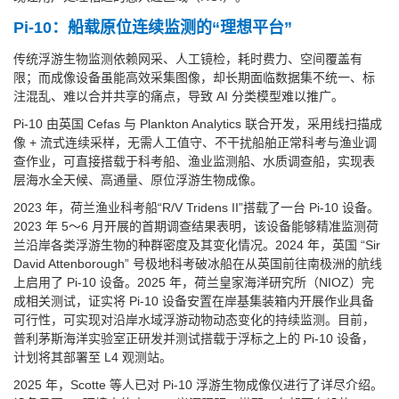
Pi-10：船载原位连续监测的“理想平台”
传统浮游生物监测依赖网采、人工镜检，耗时费力、空间覆盖有
限；而成像设备虽能高效采集图像，却长期面临数据集不统一、标
注混乱、难以合并共享的痛点，导致 AI 分类模型难以推广。
Pi-10 由英国 Cefas 与 Plankton Analytics 联合开发，采用线扫描成
像 + 流式连续采样，无需人工值守、不干扰船舶正常科考与渔业调
查作业，可直接搭载于科考船、渔业监测船、水质调查船，实现表
层海水全天候、高通量、原位浮游生物成像。
2023 年，荷兰渔业科考船“R/V Tridens II”搭载了一台 Pi-10 设备。
2023 年 5～6 月开展的首期调查结果表明，该设备能够精准监测荷
兰沿岸各类浮游生物的种群密度及其变化情况。2024 年，英国 “Sir
David Attenborough” 号极地科考破冰船在从英国前往南极洲的航线
上启用了 Pi-10 设备。2025 年，荷兰皇家海洋研究所（NIOZ）完
成相关测试，证实将 Pi-10 设备安置在岸基集装箱内开展作业具备
可行性，可实现对沿岸水域浮游动物动态变化的持续监测。目前，
普利茅斯海洋实验室正研发并测试搭载于浮标之上的 Pi-10 设备，
计划将其部署至 L4 观测站。
2025 年，Scotte 等人已对 Pi-10 浮游生物成像仪进行了详尽介绍。