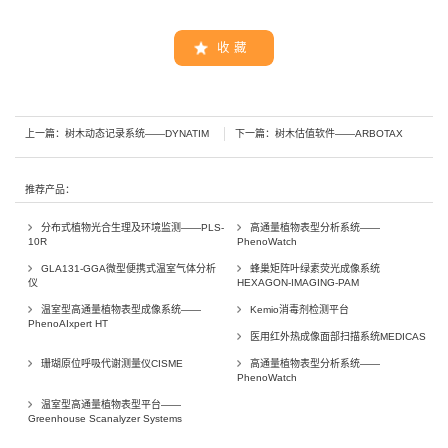
收 藏
上一篇：
树木动态记录系统——DYNATIM
下一篇：
树木估值软件——ARBOTAX
推荐产品：
分布式植物光合生理及环境监测——PLS-
高通量植物表型分析系统——
10R
PhenoWatch
GLA131-GGA微型便携式温室气体分析
蜂巢矩阵叶绿素荧光成像系统
仪
HEXAGON-IMAGING-PAM
温室型高通量植物表型成像系统——
Kemio消毒剂检测平台
PhenoAIxpert HT
医用红外热成像面部扫描系统MEDICAS
珊瑚原位呼吸代谢测量仪CISME
高通量植物表型分析系统——
PhenoWatch
温室型高通量植物表型平台——
Greenhouse Scanalyzer Systems