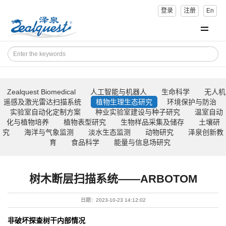
登录
注册
En
Zealquest Biomedical
人工智能与机器人
生命科学
无人机
遥感及激光雷达扫描系统
植物生理生态研究
环境保护与防治
实验室自动化定制方案
种业实验室建设与种子研究
温室自动
化与植物培养
植物表型研究
生物样品采集及储存
土壤研
究
海洋与气象监测
淡水生态监测
动物研究
泽泉创新教
育
食品科学
能量与信息场研究
树木断层扫描系统——ARBOTOM
日期：2023-10-23 14:12:02
非破坏探查树干内部情况