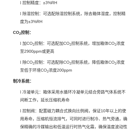
±3%RH
l
控制精度：
l
除湿控制：可选配除湿控制系统，除去箱体湿度，控制精
±3%RH
度为
CO
控制：
2
CO
CO
CO
l
加
控制：可选配加
控制系统，增加箱体
浓度
2
2
2
2900ppm
至
或更高
CO
CO
CO
l
除
控制：可选配除
控制系统，降低箱体
浓度
2
2
2
CO
200ppm
至低于环境
浓度
2
制冷系统：
l
冷凝单元：箱体采用水循环冷凝单元结合旁路气体系统不
间断工作，延长压缩机寿命
10
l
控制阀：配置磁力耦合式换向比例阀，保证
年以上的使
用寿命，压缩机恒流排气，可同时进行制冷、热气旁通，确
保精确的冷媒输出和低温运行时热气化霜，确保温度波动性