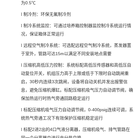
0.5℃
为
l
制冷剂：环保无氟制冷剂
l
制冷系统监控：可通过培养箱控制器监控制冷系统运行情
况，保证箱体正常运行
l
远程空气制冷系统：可选配远程空气制冷系统，蒸发器置
15m
于室外，管路可达
以满足不同安装地点需要
l
压缩机高低压力控制：系统标配高低压传感器和高低压自
动复位开关，机组压力高于上限或低于下限时自动跳闸重
30
3
启，
秒内连续
次跳闸，设备将自动关机并发出报警信
息，避免压缩机爆缸。标配压缩机吸气压力自动调节阀，确
保加热运行时热气旁通回路稳定运行
0-400psig
l
标配压缩机吸气压力自动调节阀，
连续可调，系
统热气旁通工况下有效保护压缩机稳定运行
2
2
4
l
标配
进
出的
口气液分离器，压缩机吸气、排气管路在
同一个分离器中进行充分热交换