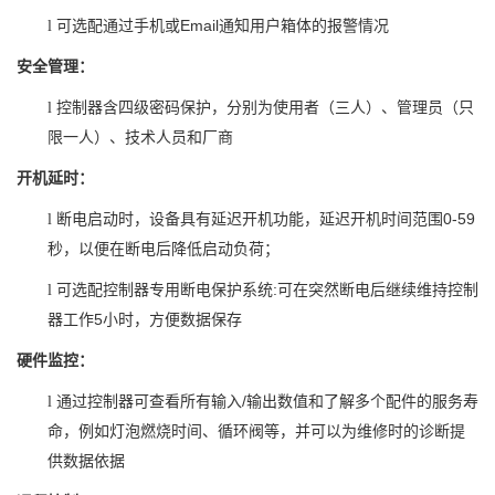
Email
l
可选配通过手机或
通知用户箱体的报警情况
安全管理：
l
控制器含四级密码保护，分别为使用者（三人）、管理员（只
限一人）、技术人员和厂商
开机延时：
0-59
l
断电启动时，设备具有延迟开机功能，延迟开机时间范围
秒，以便在断电后降低启动负荷；
:
l
可选配控制器专用断电保护系统
可在突然断电后继续维持控制
5
器工作
小时，方便数据保存
硬件监控：
/
l
通过控制器可查看所有输入
输出数值和了解多个配件的服务寿
命，例如灯泡燃烧时间、循环阀等，并可以为维修时的诊断提
供数据依据