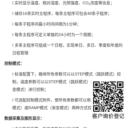
CO
l
实时显示温度、相对湿度、光照强度、
浓度等信息；
2
16
48
l
储存
条实时主程序，每条主程序可包含
条子程序；
1
l
每条子程序间最小时间间隔为
分钟；
24
l
每条主程序可定义单独的
小时为一个周期；
l
多条主程序可组成一个日程，实现单日、多日、季度和年度的
日程管理
控制模式：
STEP
l
标准配置下，箱体所有参数可以以
模式（跳跃模式）控
STEP
RAMP
制，温度参数可以以
模式（跳跃模式）或
模式（渐
变模式）进行控制；
STEP
l
可选配控制模式附件，使所有参数都可以用
模式（跳跃
RAMP
模式）或
模式（渐变模式）两种方式控制
数据采集及图形显示：