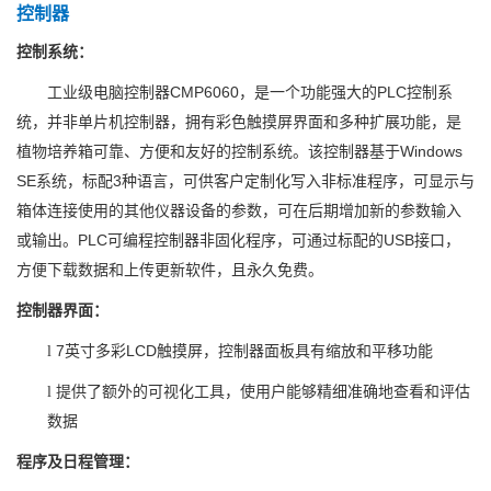
控制器
控制系统：
CMP6060
PLC
工业级电脑控制器
，是一个功能强大的
控制系
统，并非单片机控制器，拥有彩色触摸屏界面和多种扩展功能，是
Windows
植物培养箱可靠、方便和友好的控制系统。该控制器基于
SE
3
系统，标配
种语言，可供客户定制化写入非标准程序，可显示与
箱体连接使用的其他仪器设备的参数，可在后期增加新的参数输入
PLC
USB
或输出。
可编程控制器非固化程序，可通过标配的
接口，
方便下载数据和上传更新软件，且永久免费。
控制器界面：
7
LCD
l
英寸多彩
触摸屏，控制器面板具有缩放和平移功能
l
提供了额外的可视化工具，使用户能够精细准确地查看和评估
数据
程序及日程管理：