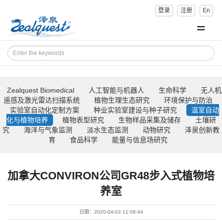
登录
注册
En
Zealquest Biomedical
人工智能与机器人
生命科学
无人机
遥感及激光雷达扫描系统
植物生理生态研究
环境保护与防治
实验室自动化定制方案
种业实验室建设与种子研究
温室自动
化与植物培养
植物表型研究
生物样品采集及储存
土壤研
究
海洋与气象监测
淡水生态监测
动物研究
泽泉创新教
育
食品科学
能量与信息场研究
加拿大CONVIRON公司GR48步入式植物培
养室
日期：2020-04-03 11:08:44