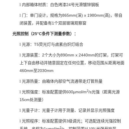
24
l
内部箱体材质：白色烤漆
号光滑镀锌钢板
865mm(
)
x
1980mm
(
)
l
门：单门设计，规格为
深
高
，带自
1
闭装置，并配备有
个双层玻璃观察窗
25°C
光照控制（
条件下测量参数）：
T5
l
光源：
荧光灯与卤素白炽灯结合
2
890mm
x
2440mm
l
光源装置：
个大小为
的灯架，灯架可
上下自由移动并随意固定在任何位置，移动范围从距离地面
460mm
2030mm
至
l
光源热量：由箱体内部空气流通带走灯管热量
2
600µmol/m
/s
l
光照强度：标准配置提供
光强
（距离光源
15cm
处测量）
l
光量子计：光量子计用于测量、记录并显示光照强度
3
l
光照程序：标准配置提供
级调光；可选配连续光强控制
2
1µmol/m
/s
系统，步程为
，控制范围从10%光强
开始至