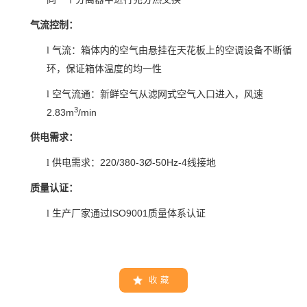
气流控制：
l
气流：箱体内的空气由悬挂在天花板上的空调设备不断循
环，保证箱体温度的均一性
l
空气流通：新鲜空气从滤网式空气入口进入，风速
3
2.83m
/min
供电需求：
220/380-3Ø-50Hz-4
l
供电需求：
线接地
质量认证：
ISO9001
l
生产厂家通过
质量体系认证
收 藏