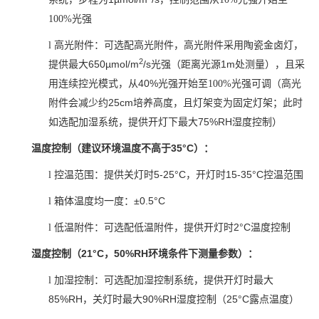
100%光强
l
高光附件：可选配高光附件，高光附件采用陶瓷金卤灯，
2
650µmol/m
/s
1m
提供最大
光强（距离光源
处测量），且采
40%
用连续控光模式，从
光强
开始至100%光强可调（高光
25cm
附件会减少约
培养高度，且灯架变为固定灯架；此时
75%RH
如选配加湿系统，提供开灯下最大
湿度控制）
35°C
温度控制（建议环境温度不高于
）：
5-25°C
15-35°C
l
控温范围：提供关灯时
，开灯时
控温范围
±0.5°C
l
箱体温度均一度：
2°C
l
低温附件：可选配低温附件，提供开灯时
温度控制
21°C
50%RH
湿度控制（
，
环境条件下测量参数）：
l
加湿控制：可选配加湿控制系统，提供开灯时最大
85%RH
90%RH
25°C
，关灯时最大
湿度控制（
露点温度）