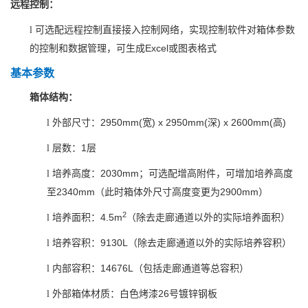
远程控制：
l
可选配远程控制直接接入控制网络，实现控制软件对箱体参数
Excel
的控制和数据管理，可生成
或图表格式
基本参数
箱体结构：
2950mm(
)
x
2950mm(
)
x
2600mm(
)
l
外部尺寸：
宽
深
高
1
l
层数：
层
2030mm
l
培养高度：
；可选配增高附件，可增加培养高度
2340mm
2900mm
至
（此时箱体外尺寸高度变更为
）
2
4.5m
l
培养面积：
（除去走廊通道以外的实际培养面积）
9130L
l
培养容积：
（除去走廊通道以外的实际培养容积）
14676L
l
内部容积：
（包括走廊通道等总容积）
26
l
外部箱体材质：白色烤漆
号镀锌钢板