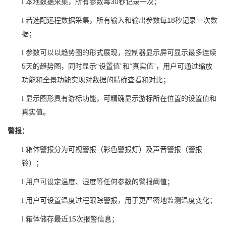
30
l
本地数据采集，所有参数每
秒记录一次；
18
l
若选配远程数据采集，所有输入和输出参数每
秒记录一次数
据；
l
参数可以以趋势图的形式展现，控制器显示屏可显示最多连续
5
“
”
“
”
天的趋势图，同时显示
设置值
和
真实值
，用户可通过缩放
功能和全景功能实现对数据的精确查看和对比；
l
显示图形具有游标功能，可精确显示游标所在位置的设置值和
真实值。
警报：
l
箱体警报分为可视警报（彩色警报灯）及声音警报（警报
铃）；
l
用户可设定温度、湿度等任何参数的警报阈值；
l
用户可设置温度过程跟踪警报，用于更严密地监测温度变化；
15
l
箱体储存最近
次报警信息；