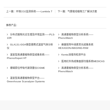
上一篇：
环境CO2监测系统——Lambda T
下一篇：
气雾栽培植物工厂解决方案
推荐产品：
分布式植物光合生理及环境监测——PLS-
高通量植物表型分析系统——
10R
PhenoWatch
GLA131-GGA微型便携式温室气体分析
蜂巢矩阵叶绿素荧光成像系统
仪
HEXAGON-IMAGING-PAM
温室型高通量植物表型成像系统——
Kemio消毒剂检测平台
PhenoAIxpert HT
医用红外热成像面部扫描系统MEDICAS
珊瑚原位呼吸代谢测量仪CISME
高通量植物表型分析系统——
PhenoWatch
温室型高通量植物表型平台——
Greenhouse Scanalyzer Systems