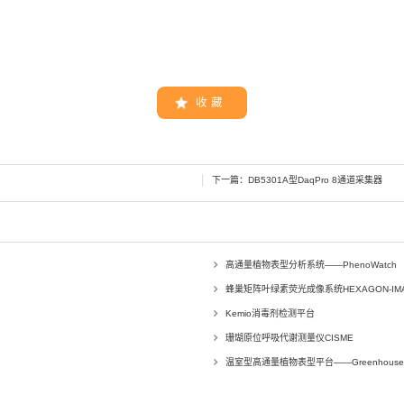
收 藏
下一篇：
DB5301A型DaqPro 8通道采集器
高通量植物表型分析系统——PhenoWatch
蜂巢矩阵叶绿素荧光成像系统HEXAGON-IMAG
Kemio消毒剂检测平台
珊瑚原位呼吸代谢测量仪CISME
温室型高通量植物表型平台——Greenhouse Sca