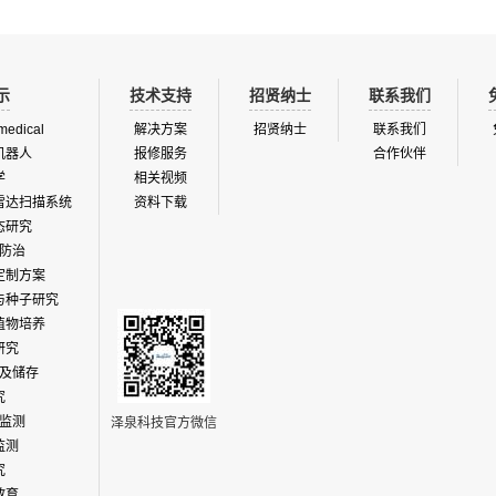
示
技术支持
招贤纳士
联系我们
medical
解决方案
招贤纳士
联系我们
机器人
报修服务
合作伙伴
学
相关视频
雷达扫描系统
资料下载
态研究
防治
定制方案
与种子研究
植物培养
研究
及储存
究
监测
泽泉科技官方微信
监测
究
教育