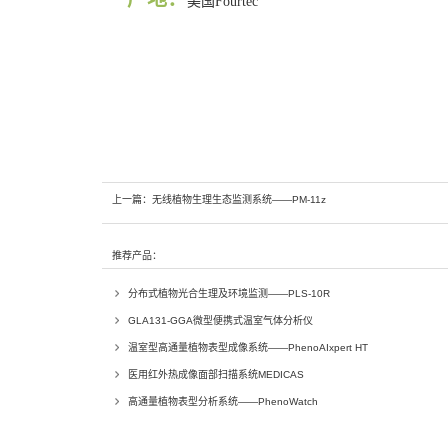
美国Fourtec
上一篇：
无线植物生理生态监测系统——PM-11z
推荐产品：
分布式植物光合生理及环境监测——PLS-10R
GLA131-GGA微型便携式温室气体分析仪
温室型高通量植物表型成像系统——PhenoAIxpert HT
医用红外热成像面部扫描系统MEDICAS
高通量植物表型分析系统——PhenoWatch