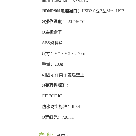
备用电池寿命：大约3小时
Ø
DNR900
电脑接口：
USB2.0或B型Mini USB
Ø
操作温度：
-20至50℃
Ø
主机盒子
ABS熟料盒
尺寸：9.7 x 9.3 x 2.7 cm
重量：200g
可固定在桌子或墙壁上
Ø
兼容性标准：
CE\FCC\IC
防水防尘标准：IP54
Ø
远红光：
720nm
产地：