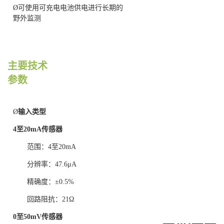
Ø
可使用可充电电池供电进行长期的
野外监测
主要技术
参数
Ø
输入类型
4
至
20mA
传感器
范围：4至20mA
分辨率：47.6μA
精确度：±0.5%
回路阻抗：21Ω
0
至
50mV
传感器