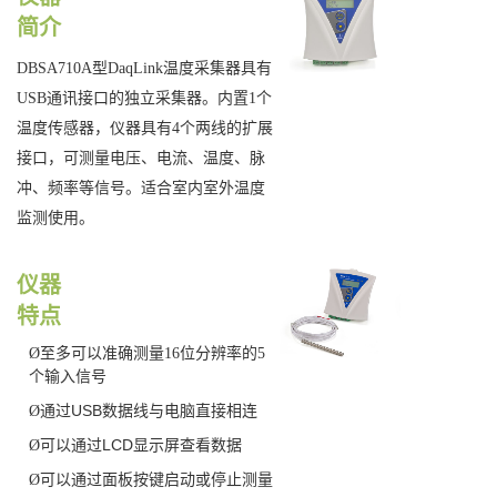
简介
DBSA710A
型
DaqLink
温度采集器具有
USB
通讯接口的独立采集器。内置
1
个
温度传感器，仪器具有
4
个两线的扩展
接口，可测量电压、电流、温度、脉
冲、频率等信号。适合室内室外温度
监测使用。
仪器
特点
Ø
至多可以准确测量
16
位分辨率的
5
个输入信号
USB
Ø
通过
数据线与电脑直接相连
LCD
Ø
可以通过
显示屏查看数据
Ø
可以通过面板按键启动或停止测量