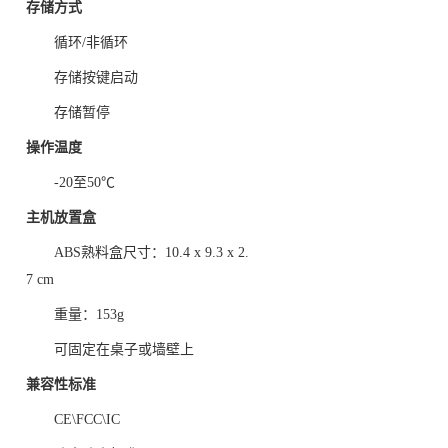
存储方式
循环/非循环
存储
按键启动
存储暂停
操作温度
-20至50℃
主机放置盒
ABS熟料盒
尺寸：
10.4 x 9.3 x 2.
7 cm
重量：
153g
可固定在桌子或墙壁上
兼容性标准
CE\FCC\IC