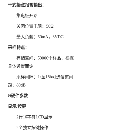
干式接点报警输出：
集电极开路
关闭位置电阻：
50
Ω
最大负载：
50mA
，
3VDC
采样特点：
存储空间：59000个样品，根据
具体设置而定
采样间隔：
1s
至
18h
可选信道间
距：
80dB
Ø
硬件参数
显示
/
按键
2行16字符LCD显示
2
个独立按键操作