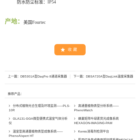
防水防尘标准：
IP54
产地：
美国Fourtec
收 藏
上一篇：
DB5301A型DaqPro 8通道采集器
下一篇：
DBSA720A型DaqLink温度采集器
推荐产品：
分布式植物光合生理及环境监测——PLS-
高通量植物表型分析系统——
10R
PhenoWatch
GLA131-GGA微型便携式温室气体分析
蜂巢矩阵叶绿素荧光成像系统
仪
HEXAGON-IMAGING-PAM
温室型高通量植物表型成像系统——
Kemio消毒剂检测平台
PhenoAIxpert HT
医用红外热成像面部扫描系统MEDICAS