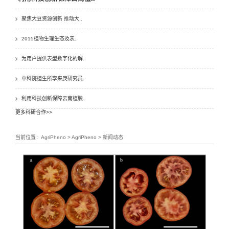
聚焦大豆资源创新 推动大..
2015植物生理生态及表..
为用户提供表型数字化的解..
中科院植生所李来庚研究员..
利用科技创新保障云南植胶..
更多科研合作>>
当前位置：AgriPheno > AgriPheno > 新闻动态