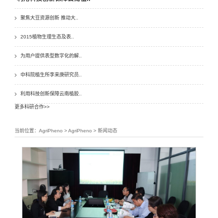
聚焦大豆资源创新 推动大..
2015植物生理生态及表..
为用户提供表型数字化的解..
中科院植生所李来庚研究员..
利用科技创新保障云南植胶..
更多科研合作>>
当前位置：AgriPheno > AgriPheno > 新闻动态