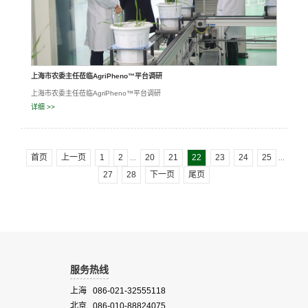
上海市农委主任莅临AgriPheno™平台调研
上海市农委主任莅临AgriPheno™平台调研
详细 >>
首页
上一页
1
2
20
21
22
23
24
25
...
...
27
28
下一页
尾页
服务热线
上海 086-021-32555118
北京 086-010-88824075