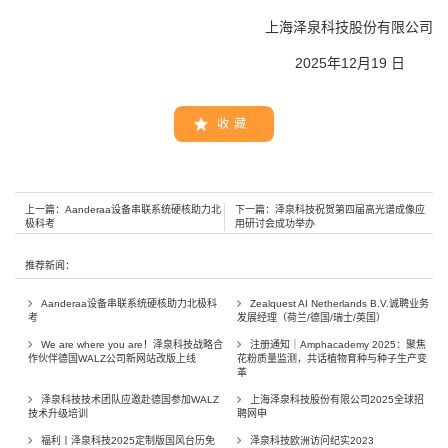
上海泽泉科技股份有限公司
2025年12月19 日
收 藏
上一篇：
Aanderaa设备串联系统硬核助力北
下一篇：
泽泉科技祝贺第四届高光谱成像应
极科考
用研讨会成功举办
推荐新闻：
Aanderaa设备串联系统硬核助力北极科
Zealquest AI Netherlands B.V.诚聘业务
考
发展经理（荷兰/德国/瑞士/英国）
We are where you are！泽泉科技战略合
注册通知｜Amphacademy 2025：聚焦
作伙伴德国WALZ公司新网站改版上线
花粉质量监测，共话植物育种与种子生产变
革
泽泉科技技术团队应邀赴德国参加WALZ
上海泽泉科技股份有限公司2025全球招
技术升级培训
聘网申
福利丨泽泉科技2025定制版国风台历免
泽泉科技欧洲访问纪实2023