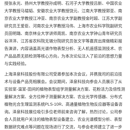
授张永光、扬州大学教授孙成明、石河子大学教授吕新、中国农业
大学教授马韫韬、安徽农业大学教授饶元、江南大学教授郭亚、南
京农业大学教授江冲亚、南京农业大学副教授金时超、江苏大学副
研究员王爱臣、河南农业大学教授冯伟、上海市农业科学院副研究
员田明璐、南京林业大学讲师周凯、南京农业大学钟山青年研究员
谷洋洋、江苏省农科院无锡分院研究员张文宇等嘉宾出席做精彩报
告演讲，内容涵盖高光谱作物表型分析、无人机遥感监测技术、农
产品品质无损检测等核心方向，为本次论坛注入了前沿的思想力量
与实践经验。
上海泽泉科技股份有限公司受邀参加本次会议，并携我司的前沿技
术与设备产品亮相展会。会议期间，泽泉科技向参会人员展示了从
实验室-温室-田间的植物表型组学测量解决方案、花粉活力及倍性测
量解决方案、全方位种子测量解决方案、农业光学传感器、分布式
植物光合生理监测系统PLS-10R、高通量植物生物反应器等设备咨
询。泽泉科技展位吸引多位老师前来咨询了解，热烈讨论，公司参
会人员就用户关注的植物表型设备建立、农业光谱模型分析、表型
数据研究难点等问题在现场进行了交流，与参会老师建立了进一步