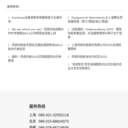
推荐新闻：
Aanderaa设备串联系统硬核助力北极科
Zealquest AI Netherlands B.V.诚聘业务
考
发展经理（荷兰/德国/瑞士/英国）
We are where you are！泽泉科技战略合
注册通知｜Amphacademy 2025：聚焦
作伙伴德国WALZ公司新网站改版上线
花粉质量监测，共话植物育种与种子生产变
革
泽泉科技技术团队应邀赴德国参加WALZ
上海泽泉科技股份有限公司2025全球招
技术升级培训
聘网申
福利丨泽泉科技2025定制版国风台历免
泽泉科技欧洲访问纪实2023
费领
“泽泉智农”奖学金捐赠签约仪式在南京农
业大学农学院举行
服务热线
上海 086-021-32555118
北京 086-010-88824075
成都 086-028-86719836