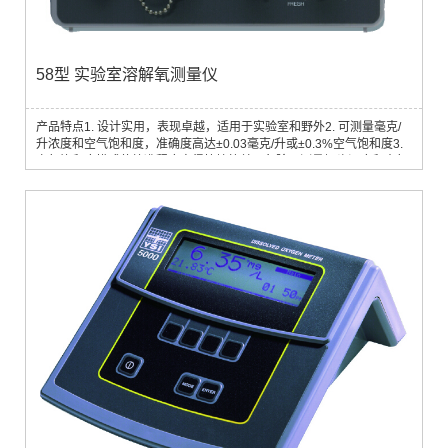
58型 实验室溶解氧测量仪
产品特点1. 设计实用，表现卓越，适用于实验室和野外2. 可测量毫克/
升浓度和空气饱和度，准确度高达±0.03毫克/升或±0.3%空气饱和度3.
空气饱和度模式使校准程序变得快捷简单，免除了测量探头温度和大气
压之所需，使氧气溶解系数不详液体的测量变得可行4. 测量范围广，0
至20毫克/升或0至200%空气饱和度，特别适合过饱和水样的测量5. 自
动温度补偿，排除了因水温变化所引起的膜渗透系数和氧气溶解度的效
应6. 直拨式盐度输入，补偿范...