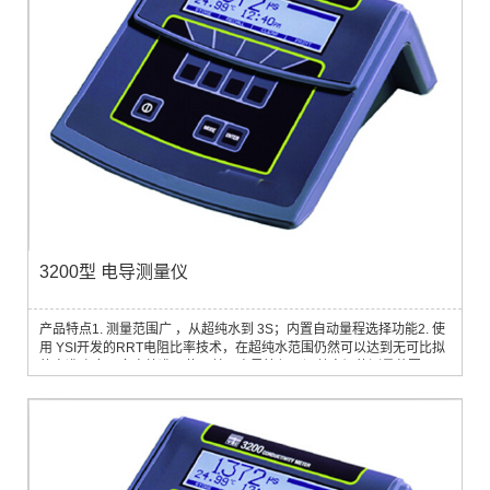
3200型 电导测量仪
产品特点1. 测量范围广 ，从超纯水到 3S；内置自动量程选择功能2. 使
用 YSI开发的RRT电阻比率技术，在超纯水范围仍然可以达到无可比拟
的高准确度3. 多点校准，使用单一电导管便可涵盖宽阔的测量范围4. 三
种温度补偿选择，输入线性温度补偿系数、使用预置非线性温度补偿曲
线（超纯水或天然水）或自行设置非线性补偿曲线可储存共八条曲线
（预置两条，自编六条）5. 可存储 100组读数和6个电导管资料6. 超大
液晶显示屏，触感式按...