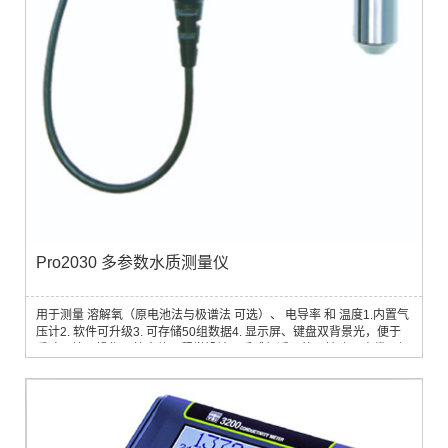
Pro2030 多参数水质测量仪
用于测量 溶解氧（原电池法与极谱法 可选）、 电导率 和 温度1.内置气
压计2. 软件可升级3. 可存储50组数据4. 显示屏、键盘双背景光，便于
昏暗环境下操作5. 按人体工程学设计，手感舒适，外观精致6. 电缆、探
头均可在野外自行更换，无需工具7. 主机、电缆、探头三体分离：主机
可配长1米/4米/10米/20米/30米的电缆以满足不同应用需要8. 电池仓与
仪器主体各自水密分隔，即使电池仓进水也不影响仪器电路9. 寿命长、
耗材少，平均使用成本...