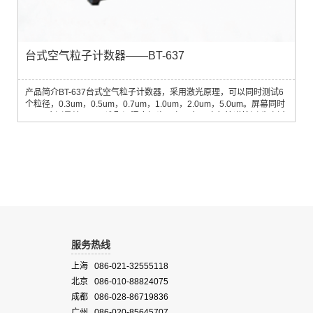
台式空气粒子计数器——BT-637
产品简介BT-637台式空气粒子计数器，采用激光原理，可以同时测试6
个粒径，0.3um，0.5um，0.7um，1.0um，2.0um，5.0um。屏幕同时
显示6个测量结果、可选配温湿度探头以产品应用l空气管道检测l生产过
程检测l检测过滤器性能 l净化室监测l查找污染源标准配置l手提箱；l精
确取样探头；l清洁过滤器以清洁和调零；l变压器/电池充电器；操作说
明书；l校正证书；lRS-232/485数据接口；l软件；lRS232数据线；
USB数据线选择配置G312...
服务热线
上海 086-021-32555118
北京 086-010-88824075
成都 086-028-86719836
广州 086-020-85645707