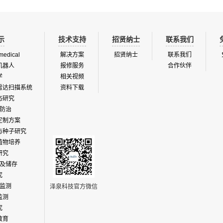
示
技术支持
招贤纳士
联系我们
medical
解决方案
招贤纳士
联系我们
机器人
报修服务
合作伙伴
学
相关视频
雷达扫描系统
资料下载
态研究
防治
定制方案
与种子研究
植物培养
研究
及储存
究
监测
泽泉科技官方微信
监测
究
教育