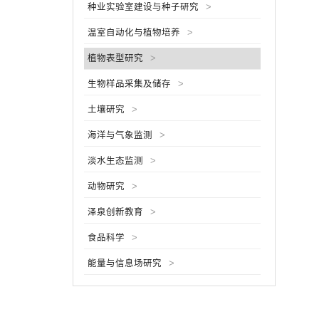
种业实验室建设与种子研究
>
混凝土
道，并
温室自动化与植物培养
>
述的是
元是由
植物表型研究
>
被绑定
（铝），
生物样品采集及储存
>
土壤研究
>
海洋与气象监测
>
淡水生态监测
>
动物研究
>
泽泉创新教育
>
食品科学
>
能量与信息场研究
>