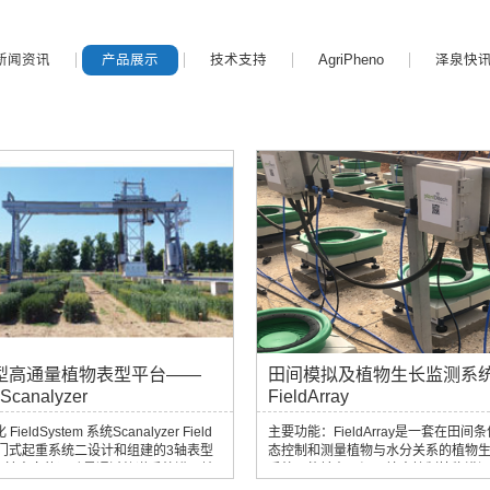
新闻资讯
产品展示
技术支持
AgriPheno
泽泉快
型高通量植物表型平台——
田间模拟及植物生长监测系
 Scanalyzer
FieldArray
FieldSystem 系统Scanalyzer Field
主要功能：FieldArray是一套在田间
门式起重系统二设计和组建的3轴表型
态控制和测量植物与水分关系的植物
X轴方向的运动是通过轨道系统进入地
系统。能够在田间环境中控制植物灌
允许自然排水和无障碍运行，如传统的
同的水分条件，同时进行的连续植物