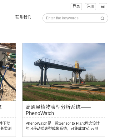
登录
注册
En
讯
联系我们
统
高通量植物表型分析系统——
PhenoWatch
条件下动
PhenoWatch是一款Sensor to Plant理念设计
生长监测
的可移动式表型成像系统，可集成3D点云测
溉处于相
量系统、可见光测量单元、高光谱测量单元、
生长分
叶绿素荧光测量单元、红外测量单元和多光谱