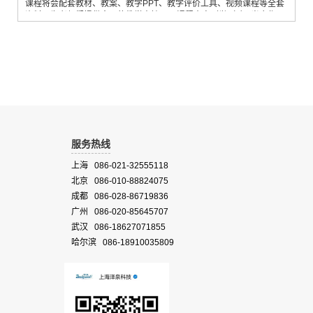
课程将会配套教材、教案、教学PPT、教学评价工具、视频课程等全套
资料，为老师们提供全面的教学支持。3. 课程内容列举（1） 光合作用
是什么？为什么要研究光合作用？如何研究光合作用？该课程含学生用
书、课程教案，以及教师授课用PPT、学习评价量表等。（2） 光合作
用-光反应阶段，以光能吸收为基础的：光能吸收的色素组成，具有光能
转化能力的特殊叶绿素分...
服务热线
上海 086-021-32555118
北京 086-010-88824075
成都 086-028-86719836
广州 086-020-85645707
武汉 086-18627071855
哈尔滨 086-18910035809