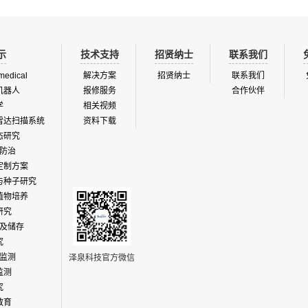
示
技术支持
招贤纳士
联系我们
medical
解决方案
招贤纳士
联系我们
机器人
报修服务
合作伙伴
学
相关视频
雷达扫描系统
资料下载
态研究
防治
定制方案
与种子研究
植物培养
研究
及储存
究
监测
泽泉科技官方微信
监测
究
教育