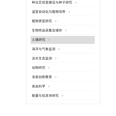
种业实验室建设与种子研究
>
个样品
土壤中
温室自动化与植物培养
>
中。然
进行化
植物表型研究
>
生物样品采集及储存
>
土壤研究
>
海洋与气象监测
>
淡水生态监测
>
动物研究
>
泽泉创新教育
>
食品科学
>
能量与信息场研究
>