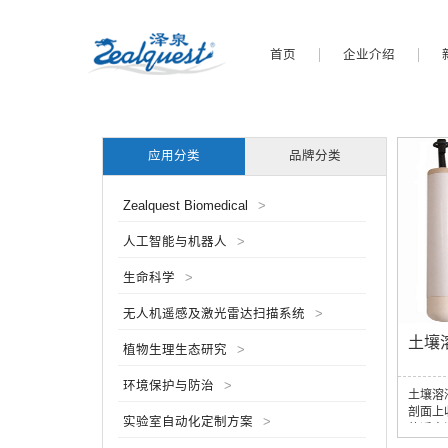
首页
企业介绍
应用分类
品牌分类
Zealquest Biomedical
>
人工智能与机器人
>
生命科学
>
无人机遥感及激光雷达扫描系统
>
土壤
植物生理生态研究
>
环境保护与防治
>
土壤溶
剖面上
实验室自动化定制方案
>
的适宜
期性取