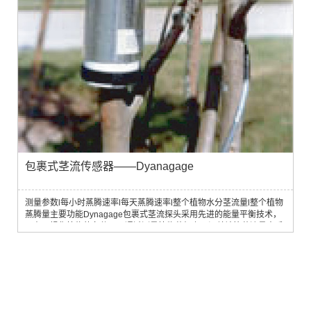
包裹式茎流传感器——Dyanagage
测量参数l每小时蒸腾速率l每天蒸腾速率l整个植物水分茎流量l整个植物
蒸腾量主要功能Dynagage包裹式茎流探头采用先进的能量平衡技术，
可在不损伤植物的条件下，通过测量植物茎杆上下温差计算茎流量来反
映植物的水分消耗（蒸腾）。应用领域适用于直径2mm到150mm的植
物茎流测定，可广泛应用于作物、果树、林木等植物生理生态、农学、
园艺、林学等领域。主要技术参数