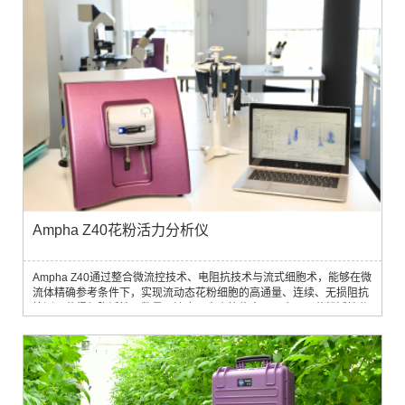
加载1-192个样品；包含液体冲洗...
Ampha Z40花粉活力分析仪
Ampha Z40通过整合微流控技术、电阻抗技术与流式细胞术，能够在微
流体精确参考条件下，实现流动态花粉细胞的高通量、连续、无损阻抗
检测，获得细胞活性、数量、浓度、大小等信息，可应用于花粉活性分
析、花粉储存管理、DH育种、CMS不育状态检测、花粉倍性分析、花
粉发育阶段鉴定、指导授粉、杂交育种、花粉育性恢复等多个方面。与
传统染色镜检法和萌发法相比，具有非标记、多参数、低污染和检测速
度快等显著优势，可大大减少时间消耗并降低成本，能够为农业生产及
科研决策提供可靠的数据支撑