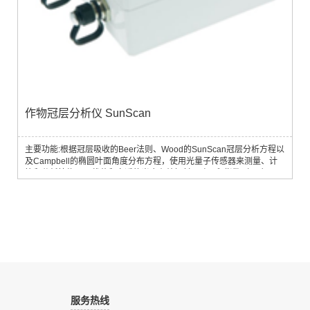
作物冠层分析仪 SunScan
主要功能:根据冠层吸收的Beer法则、Wood的SunScan冠层分析方程以
及Campbell的椭圆叶面角度分布方程，使用光量子传感器来测量、计
算和分析植物冠层截获和穿透的光合有效辐射及叶面积指数（LAI），
同时描绘作物冠层PAR的分布图。通过测量作物冠层PAR值提供了关于
影响田间作物生长的限制因素的有价值的信息。
服务热线