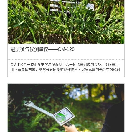
冠层微气候测量仪——CM-120
CM-110是一款由多支PAR温湿度三合一传感器组成的设备。传感器采
用垂直立体布置，能够长时同步监测作物不同冠层高度的光合有效辐射
（PAR）、温度（T）和相对湿度（H），具备调节测量步长及GPS自
校时功能。本产品可升级成4G长续航版CM-120。升级款设备集成4G通
讯模块，可实现数据上云传输，本设备搭载系统有多个数据通讯接口，
可以外接多层土壤传感器、多要素气象站等配套模块。CM-120标配可
折叠光伏组件，实现长...