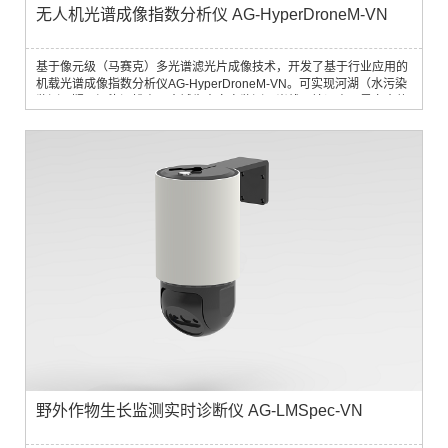
无人机光谱成像指数分析仪 AG-HyperDroneM-VN
基于像元级（马赛克）多光谱滤光片成像技术，开发了基于行业应用的
机载光谱成像指数分析仪AG-HyperDroneM-VN。可实现河湖（水污染
监测、疑似污染源排查、水域生态灾害监测、岸线环境调查、黑臭水体
治理）、农业（种植状况评估、作物长势监测、作物倒伏分析、变量植
保喷洒、作物产量估测）、林草（林木...
野外作物生长监测实时诊断仪 AG-LMSpec-VN