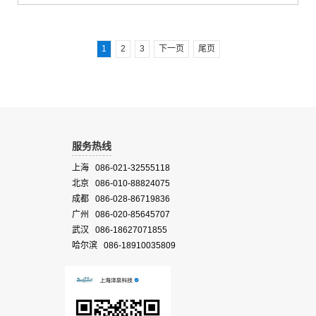
磷、氨氮、悬浮物、叶绿素a、化学需氧量、溶解氧、pH、透明度、浊
度、电导率、温度等20余种水质参数的实时在线显示。完整的水质光谱
在线监测系统包括岸基高光谱水质监测仪和数据分析云服务两部分内
容。岸基光谱水质监测仪可以...
1
2
3
下一页
尾页
服务热线
上海 086-021-32555118
北京 086-010-88824075
成都 086-028-86719836
广州 086-020-85645707
武汉 086-18627071855
哈尔滨 086-18910035809