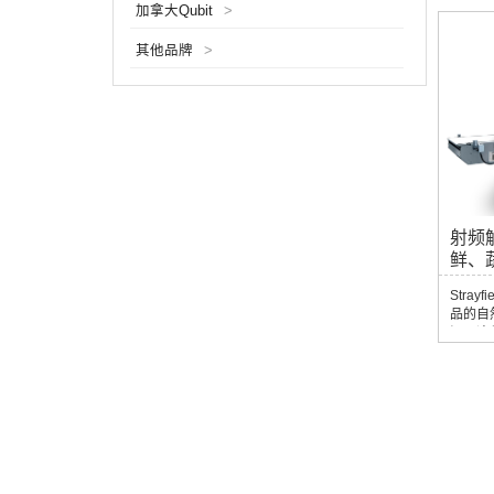
加拿大Qubit
>
生热量
发，从
其他品牌
>
法相比
多优点
的过程
依赖于
射频
鲜、
Stra
品的自
间。这
利于微
低了污染
效率，
规标准
致的解冻
射频解
同时确