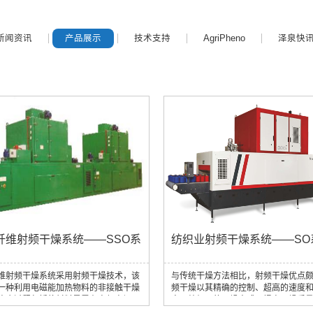
新闻资讯
产品展示
技术支持
AgriPheno
泽泉快
纤维射频干燥系统——SSO系
纺织业射频干燥系统——SO
维射频干燥系统采用射频干燥技术，该
与传统干燥方法相比，射频干燥优点
一种利用电磁能加热物料的非接触干燥
频干燥以其精确的控制、超高的速度
这个过程包括将材料暴露在高频电场
变了纺织品的干燥方式，提高干燥质
频电场会导致材料中的水分子振动并产
生产效率同时减少了环境影响。射频（