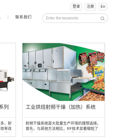
登录
注册
En
讯
联系我们
系列
工业烘焙射频干燥（加热）系统
颇多，射
射频干燥系统是大批量生产环境的理想选择。
和效率改
首先，与其他方法相比，RF技术显著缩短了
量、提高
干燥时间，加快生产周期获得产量增加，但速
RF）
度的加快并不会影响烘焙产品的质量。 射频干