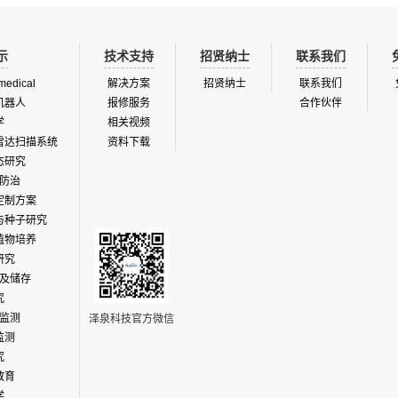
示
技术支持
招贤纳士
联系我们
medical
解决方案
招贤纳士
联系我们
机器人
报修服务
合作伙伴
学
相关视频
雷达扫描系统
资料下载
态研究
防治
定制方案
与种子研究
植物培养
研究
及储存
究
监测
泽泉科技官方微信
监测
究
教育
学