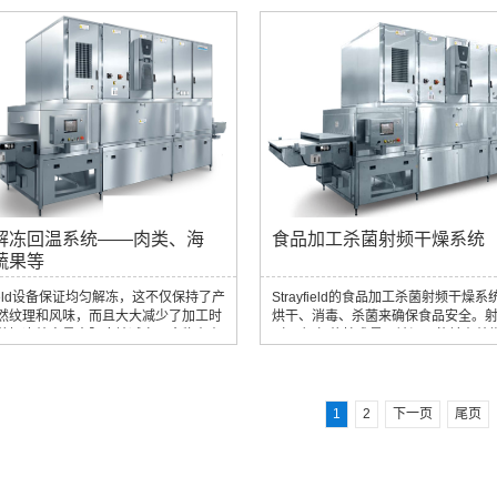
。水分子产生的热量使材料中的水分蒸
干燥在纺织品应用中的技术优势1. 均
而实现快速高效的干燥。 与传统干燥方
品，保持纱线的完整性和强度：RF技
，射频干燥在玻璃纤维中的应用具有许
确控制干燥过程，确保纺织品均匀干
。首先，射频干燥是一个更快，更有效
助于保持纱线或织物的完整性和强度
。这是因为射频能量可以深入材料而不
统干燥方法常见的不均匀收缩或损坏。2
玻璃纤维的热性能，从而产生更快...
染料迁移和黄变：RF干燥可将染料迁移.
解冻回温系统——肉类、海
食品加工杀菌射频干燥系统
蔬果等
yfield设备保证均匀解冻，这不仅保持了产
Strayfield的食品加工杀菌射频干燥
然纹理和风味，而且大大减少了加工时
烘干、消毒、杀菌来确保食品安全。
种解冻效率最大限度地减少了食物在有
（RF）加热技术是已被证明能够有效
生物生长的温度下停留的时间，从而降
获后农产品储存质量的有效手段。 当
风险。Strayfield拥有业界领先的能源
菜收获时，它们会继续呼吸和释放热
先进的过滤振荡器设计，遵守严格的合
能导致农产品变质和降解。射频技术
，并使用扁平电极技术进行更温和和一
高频电场从内到外加热农产品，从而
1
2
下一页
尾页
过程。利用这项技术，Strayfield食品
程中产生均匀的温度。这一过程有助
冻设备，解冻速度比传统方法快50倍，
产品上的微生物负荷，抑制可能导致
保食品保持原有质量。
生物的生长。 此外，射频加热还降低..