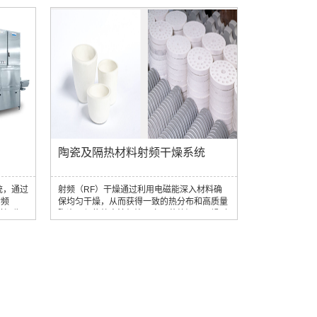
匀干燥产
燥的主要优点之一是其温和的过程，将过度干
术可精
燥或热损坏的风险降至最低，保持烘焙产品的
燥。这有
完整性和风味。此外，RF干燥确保整个批次
，防止传
和整个传送带宽度的均匀干燥，消除欠干燥、
. 缓解
过度干燥区域等问题。这意味着您可以始终如
..
一地向客户提供一流的烘焙产品。 除...
陶瓷及隔热材料射频干燥系统
系统，通过
射频（RF）干燥通过利用电磁能深入材料确
射频
保均匀干燥，从而获得一致的热分布和高质量
增加收
陶瓷。与传统方法相比，它显著缩短了干燥时
水果和蔬
间，加快了生产周期，节约成本，提高了整体
量，这可
效率。使用射频（RF）干燥，整个干燥周期
通过使用
可短至30分钟（水分从干重的100%降至干重
在整个过
的1%）。射频干燥还可以通过从内到外有效
于减少农
去除水分，最大限度地减少纤维板、纸张和隔
腐败的微
热材料等的开裂和收缩。 通过直接将能量转移
.
到材料，射频干燥降低了能耗，从而降低了...