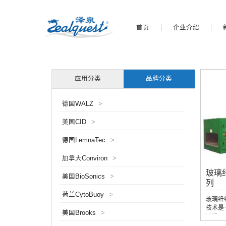
首页
企业介绍
应用分类
品牌分类
德国WALZ
>
美国CID
>
德国LemnaTec
>
加拿大Conviron
>
玻璃
美国BioSonics
>
列
荷兰CytoBuoy
>
玻璃纤
技术是
美国Brooks
>
过程。
中，高