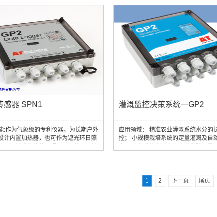
，不受土壤盐分影响。
感器 SPN1
灌溉监控决策系统—GP2
能:作为气象级的专利仪器，为长期户外
应用领域： 精准农业灌溉系统水分的
设计内置加热器，也可作为遮光环日照
控； 小规模栽培系统的定量灌溉及自
、日温计或传统的日照记录器使用，并
究； 农业系统中温度、水分和降雨量
何地球纬度都可工作。
系的定量研究。
1
2
下一页
尾页