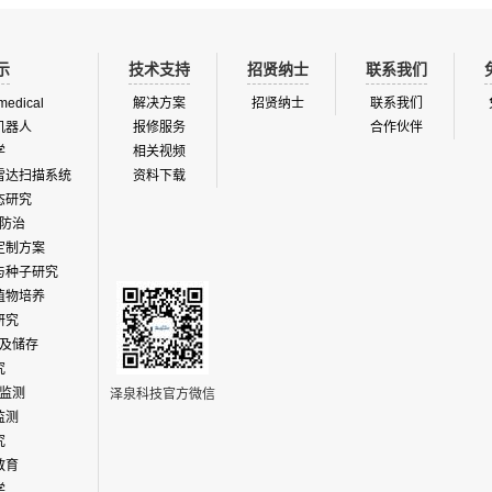
示
技术支持
招贤纳士
联系我们
medical
解决方案
招贤纳士
联系我们
机器人
报修服务
合作伙伴
学
相关视频
雷达扫描系统
资料下载
态研究
防治
定制方案
与种子研究
植物培养
研究
及储存
究
监测
泽泉科技官方微信
监测
究
教育
学