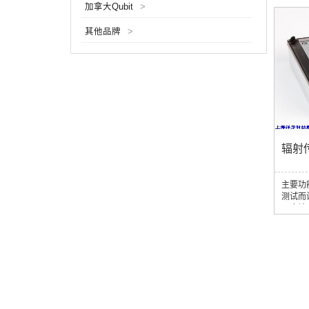
加拿大Qubit
>
用方便
其他品牌
>
辐射传
主要功
测试而
强度计
可在任