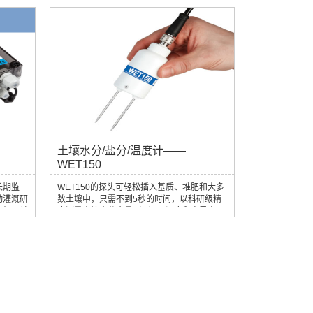
土壤水分/盐分/温度计——
WET150
长期监
WET150的探头可轻松插入基质、堆肥和大多
动灌溉研
数土壤中，只需不到5秒的时间，以科研级精
间相互关
度测量土壤水分含量（%），温度和电导率
（ECp）。可配置读数表快速单点测量，也可
配置多个探头与数采构成监测网络。