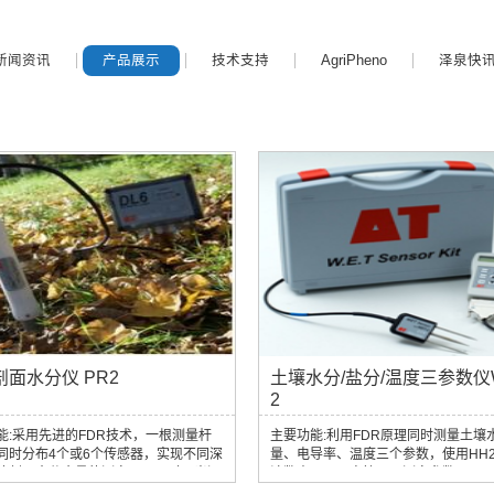
新闻资讯
产品展示
技术支持
AgriPheno
泽泉快
剖面水分仪 PR2
土壤水分/盐分/温度三参数仪W
2
能:采用先进的FDR技术，一根测量杆
主要功能:利用FDR原理同时测量土壤
同时分布4个或6个传感器，实现不同深
量、电导率、温度三个参数，使用HH
壤剖面水分含量的测定。可以对一米深
读数表，可以直接显示测定参数。
进行固定兼具的土壤剖面水分测定，使