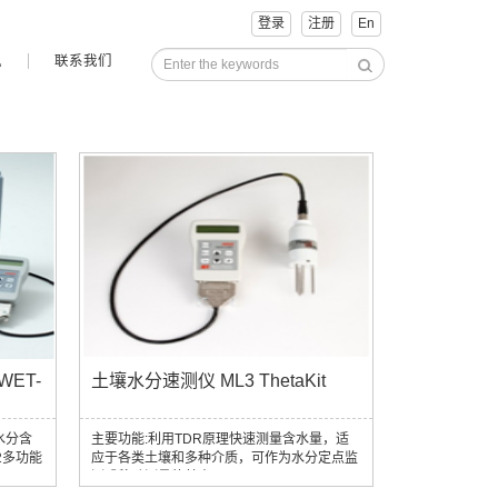
登录
注册
En
讯
联系我们
ET-
土壤水分速测仪 ML3 ThetaKit
水分含
主要功能:利用TDR原理快速测量含水量，适
2多功能
应于各类土壤和多种介质，可作为水分定点监
测或移动测量的基本工具。