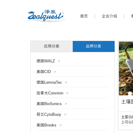
首页
企业介绍
应用分类
品牌分类
德国WALZ
>
美国CID
>
德国LemnaTec
>
加拿大Conviron
>
土壤
美国BioSonics
>
荷兰CytoBuoy
>
主要功
上可以
美国Brooks
>
度的土
的土壤