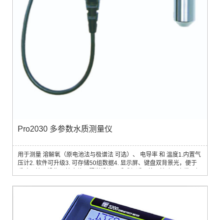
Pro2030 多参数水质测量仪
用于测量 溶解氧（原电池法与极谱法 可选）、 电导率 和 温度1.内置气
压计2. 软件可升级3. 可存储50组数据4. 显示屏、键盘双背景光，便于
昏暗环境下操作5. 按人体工程学设计，手感舒适，外观精致6. 电缆、探
头均可在野外自行更换，无需工具7. 主机、电缆、探头三体分离：主机
可配长1米/4米/10米/20米/30米的电缆以满足不同应用需要8. 电池仓与
仪器主体各自水密分隔，即使电池仓进水也不影响仪器电路9. 寿命长、
耗材少，平均使用成本...