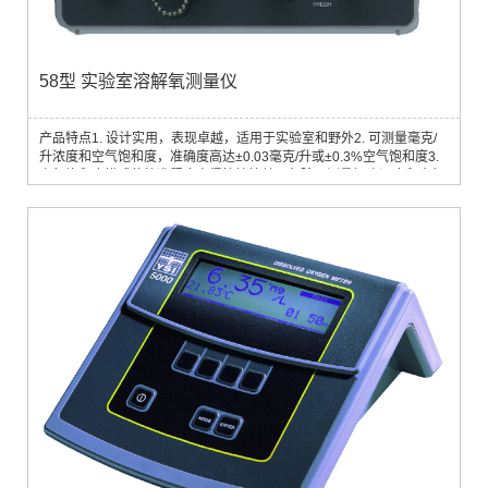
58型 实验室溶解氧测量仪
产品特点1. 设计实用，表现卓越，适用于实验室和野外2. 可测量毫克/
升浓度和空气饱和度，准确度高达±0.03毫克/升或±0.3%空气饱和度3.
空气饱和度模式使校准程序变得快捷简单，免除了测量探头温度和大气
压之所需，使氧气溶解系数不详液体的测量变得可行4. 测量范围广，0
至20毫克/升或0至200%空气饱和度，特别适合过饱和水样的测量5. 自
动温度补偿，排除了因水温变化所引起的膜渗透系数和氧气溶解度的效
应6. 直拨式盐度输入，补偿范...