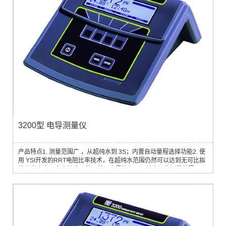
3200型 电导测量仪
产品特点1. 测量范围广 ，从超纯水到 3S；内置自动量程选择功能2. 使
用 YSI开发的RRT电阻比率技术，在超纯水范围仍然可以达到无可比拟
的高准确度3. 多点校准，使用单一电导管便可涵盖宽阔的测量范围4. 三
种温度补偿选择，输入线性温度补偿系数、使用预置非线性温度补偿曲
线（超纯水或天然水）或自行设置非线性补偿曲线可储存共八条曲线
（预置两条，自编六条）5. 可存储 100组读数和6个电导管资料6. 超大
液晶显示屏，触感式按...