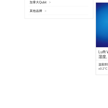
加拿大Qubit
>
其他品牌
>
Luf
湿度,
温度原
±0.2
±0.5
范围：0
射响应时
1100
压原理
1200h
数 规格
约. 1