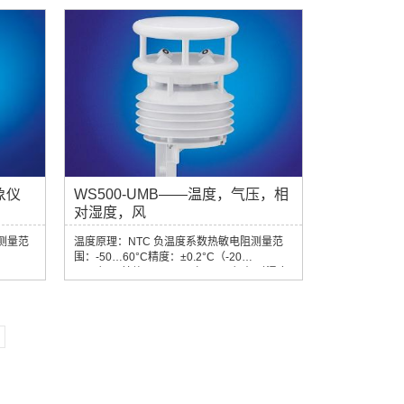
压 原
理：NTC 量程：–50…60°C 精度：
00
±0.2°C（–20°C…+50°C），其余
40°C)
±0.5°C（>-30°C）相对湿度原理：电容 量
0 mm
程：0…100% RH 精度：±2%RH太阳总辐射
, 双线连
响应时间（95%）：< 18s 年不稳定度：
象仪
WS500-UMB——温度，气压，相
对湿度，风
测量范
温度原理：NTC 负温度系数热敏电阻测量范
围：-50…60°C精度：±0.2°C（-20…
50°C），其他：±0.5°C（>-30°C）相对湿度
电容式测
原理：电容式测量范围：0…100 % RH精度：
/m³；
±2 % RH气压 原理：MEMS 电容式测量范
S 电容
围：300…1200 hPa精度：±0.5 hPa（0 …
.5hPa
+40°C）风向 原理：超声波测量范围：0 –
量 分辨
359.9°精度：均方根误差< 3°（>1.0 m/s）风
测量范
速 原理：超声波测量范围：0…75 m/s单位：
.
m/s；km/h；mph；kts精..