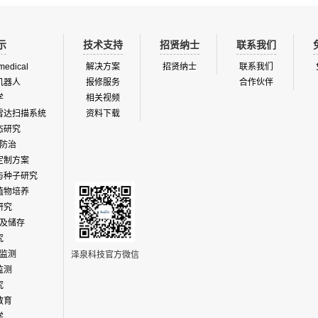
示
技术支持
招贤纳士
联系我们
medical
解决方案
招贤纳士
联系我们
机器人
报修服务
合作伙伴
学
相关视频
雷达扫描系统
资料下载
态研究
防治
定制方案
与种子研究
植物培养
研究
及储存
究
监测
泽泉科技官方微信
监测
究
教育
学