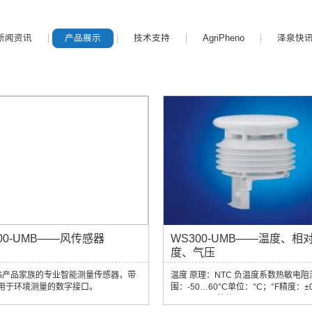
新闻资讯
产品展示
技术支持
AgriPheno
泽泉快
00-UMB——风传感器
WS300-UMB——温度、相
度、气压
S产品家族的专业智能测量传感器，带
温度 原理：NTC 负温度系数热敏电阻
用于环境测量的数字接口。
围：-50…60°C单位：°C；°F精度：±0
(-20…50°C)其他：±0.5°C (>-30°C
原理：电容式测量范围：0…100% R