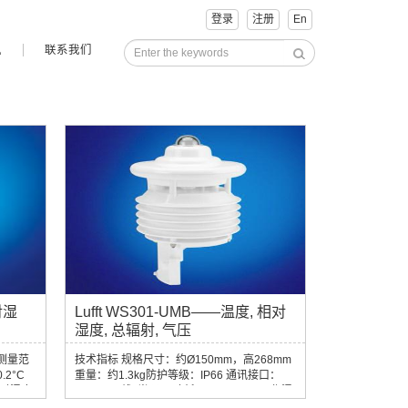
登录
注册
En
讯
联系我们
对湿
Lufft WS301-UMB——温度, 相对
湿度, 总辐射, 气压
测量范
技术指标 规格尺寸：约Ø150mm，高268mm
.2°C
重量：约1.3kg防护等级：IP66 通讯接口：
)相对湿度
RS485, 2线, 半双工 功耗：4...32VDC 工作湿
H单位：
度：0…100% 工作温度：–50…60°C温度 原