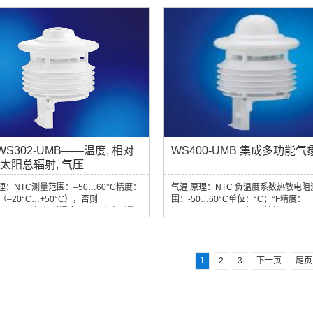
%RH；g/m³；g/kg精度：±2% RH气
理：MEMS 电容式测量范围：300…12
hPa单位：hPa精度：±0.5 hPa (0 … +
技术参数 防护等级：IP66规格：直径15
高度225 mm重量：2Kg接口：RS485
接方式，半双工...
ft WS302-UMB——温度, 相对
WS400-UMB 集成多功能气
 太阳总辐射, 气压
理：NTC测量范围：–50…60°C精度：
气温 原理：NTC 负温度系数热敏电阻
°C（–20°C…+50°C），否则
围：-50…60°C单位：°C；°F精度：
°C（>-30°C）相对湿度原理：电容测量
±0.2°C（-20…50°C），其他：
…100% RH 精度：±2% RH太阳总辐
±0.5°C（>-30°C）相对湿度 原理：
间（95%）： < 1s光谱范围：300…
量范围：0…100 % RH单位：% RH; g
nm测量范围：0-1400W/m²精度：5%气
g/kg精度：±2 % RH气压 原理：MEM
：MEMS 电容测量范围：300…
式测量范围：300…1200 hPa单位：±0
1
2
3
下一页
尾页
Pa精度：±0.5hPa（0...+40°C）技术参
精度：±0.1 hPa（0 … +40°C）降水
尺寸：Ø 约. 150mm, 高253mm重量：
率：0.01 mm可重复性：标准 > 90%
.3kg防护等级：IP66通讯接口
围：雨滴大小0.3…5.0mm降水类型：..