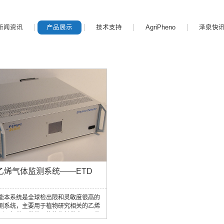
新闻资讯
产品展示
技术支持
AgriPheno
泽泉快
乙烯气体监测系统——ETD
能本系统是全球检出限和灵敏度很高的
测系统，主要用于植物研究相关的乙烯
测，如种子发芽、植物生长发育、开花
植物器官衰老、基因表达、植物病原体