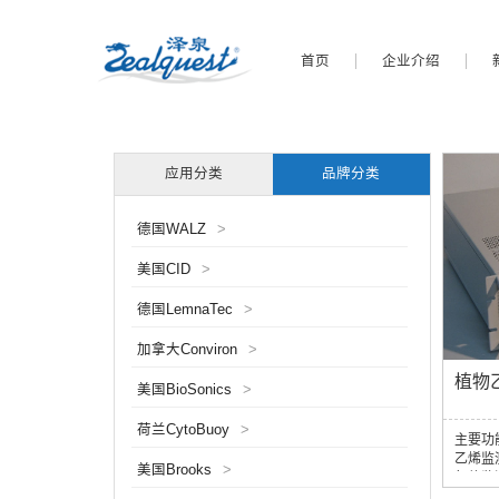
首页
企业介绍
应用分类
品牌分类
德国WALZ
>
美国CID
>
德国LemnaTec
>
加拿大Conviron
>
植物
美国BioSonics
>
荷兰CytoBuoy
>
主要功
乙烯监
美国Brooks
>
气体监
生理、