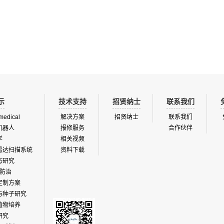
用、植物激素间相互作用、蔬果收货后
植物抗逆性研究（干旱、高温、重金
其中乙烯气体检测仪 ETD-300 采用
激光技术（光声学原理），即样品乙烯
腔吸收激光后释放热使光声腔内部产生
随激光频率增减形成能被微型麦克风
示
技术支持
招贤纳士
联系我们
medical
解决方案
招贤纳士
联系我们
机器人
报修服务
合作伙伴
学
相关视频
雷达扫描系统
资料下载
态研究
防治
定制方案
与种子研究
植物培养
研究