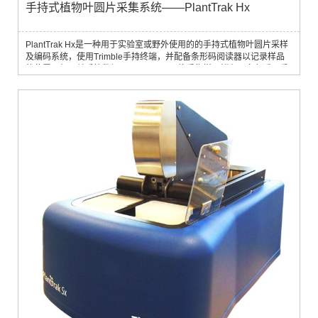
手持式植物叶圆片采集系统——PlantTrak Hx
PlantTrak Hx是一种用于实验室或野外使用的的手持式植物叶圆片采样
及编码系统，使用Trimble手持终端，并配备条形码阅读器以记录样品
的位置、相互关系等数据。PlantTrak Hx将采集样品储存于白色透明采
样板中，配合PlantTrak Sx或Mx可将样品转移入96孔板中。配套软件能
够自动将样品与植株定位信息（条形码 & GPS定位信息）相关联，使您
获得正确样品信息。