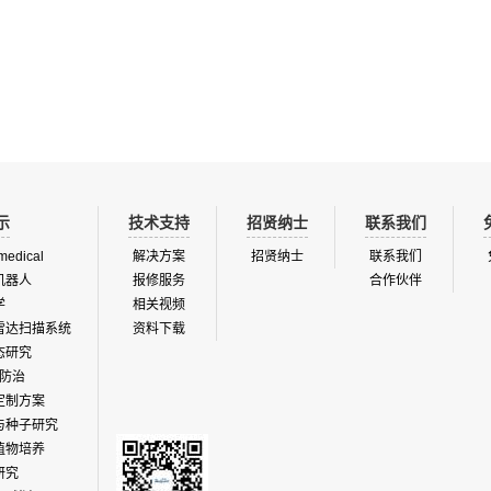
以安装可移动防雨棚下面或者靠近空旷
物的监测数据，实时监控和及时调整
，可以使用花盆种植测量或者田间土壤
容器中的土壤条件，包含土壤水分、
量模式。在田间环境下对植物生长进行
率和准确的模拟，从而显著提高田间作
能力。应用领域：主要应用于农业、林
种、园艺、园林、栽培、生态以及更
示
技术支持
招贤纳士
联系我们
medical
解决方案
招贤纳士
联系我们
机器人
报修服务
合作伙伴
学
相关视频
雷达扫描系统
资料下载
态研究
防治
定制方案
与种子研究
植物培养
研究