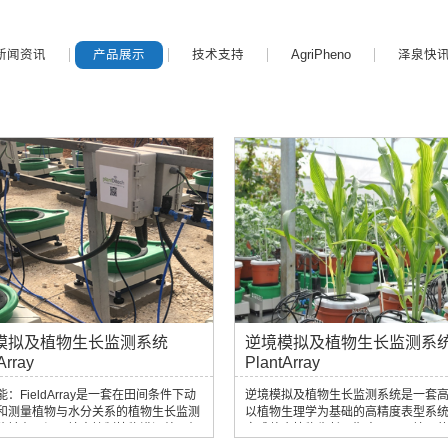
新闻资讯
产品展示
技术支持
AgriPheno
泽泉快
模拟及植物生长监测系统
逆境模拟及植物生长监测系
Array
PlantArray
：FieldArray是一套在田间条件下动
逆境模拟及植物生长监测系统是一套
和测量植物与水分关系的植物生长监测
以植物生理学为基础的高精度表型系
能够在田间环境中控制植物灌溉处于相
完成整个植物生长周期中不同环境下的S
分条件，同时进行的连续植物生长分
因子的测量。连续不间断的获取阵列