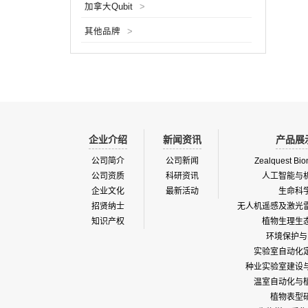
加拿大Qubit
>
析。可
的场地
其他品牌
>
种植测
高分辨
物研究
业、育
广...
企业介绍
新闻资讯
产品展
公司简介
公司新闻
Zealquest Bio
公司资质
科研资讯
人工智能与
企业文化
最新活动
生命科
招贤纳士
无人机遥感及激光
知识产权
植物生理生
环境保护与
实验室自动化
种业实验室建设
温室自动化与
植物表型