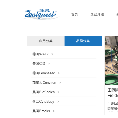
首页
企业介绍
应用分类
品牌分类
德国WALZ
>
美国CID
>
德国LemnaTec
>
加拿大Conviron
>
田间
美国BioSonics
>
Field
荷兰CytoBuoy
>
主要功能
态控制
美国Brooks
>
系统。
同的水