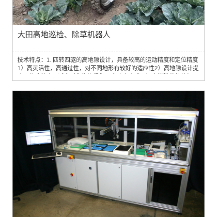
大田高地巡检、除草机器人
技术特点：1. 四转四驱的高地隙设计，具备较高的运动精度和定位精度
1）高灵活性，高通过性，对不同地形有较好的适应性2）高地隙设计提
高了作业效率，减少对作物的损伤2. 电动自走式田间中耕除草作业机器
人针对穴播或移栽类作物垄间和株间精准机械式除草3. 搭载镜头对杂草
进行扫描，激光或物理方式进行除草4. 搭载导航系统、传感器或其他各
种农田信息采集设备，能够实现自主导航和智能路径规划，并实时采集
农田环境参数和作物生长状...