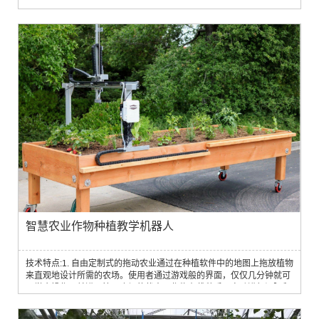
同自动化系统2. 利用自主研发采摘工具或软体夹具对多种果蔬能够进行
采摘3. 采摘需要同运输协作相结合，做到采摘、搬运一体化温室解决方
案4. 果实精准采收1）立体视觉精准判别可采摘番茄果实的大小、颜
色、形状、成熟度和采摘位置定位2）轻巧型7自由度机械臂，轻松完成
路径规划、采摘和放篮多个任务...
智慧农业作物种植教学机器人
技术特点:1. 自由定制式的拖动农业通过在种植软件中的地图上拖放植物
来直观地设计所需的农场。使用者通过游戏般的界面，仅仅几分钟就可
以学会操作，并进入管理农场的状态。作物在栽种后可自动进行间隔和
种植调控2. 栽培方案针对特定作物，可建立一个完整的方案来护理其完
整的生命周期。通过在植物不同的成长时间段给它设置相应的程序去控