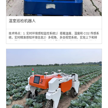
温室巡检机器人
技术特点：1. 实时环境感知监控系统1）搭载温度、湿度和 CO2 传感系
统，实时精准感知环境信息2）多视角、多目视觉系统，实现上下和转
动，覆盖可见光、近红外波段，结合导航系统、栽培模式，实时监测温
室状态和作物生长状况。2. 果实成熟度检测与计数智能算法基于AI深度
学习和机器视觉算法，开发温室番茄果实识别算法、成熟度检测算法和
果实数量统计算法，可对温室果实品质及产量进行评价和估测3. 多地形
作业与自主导航1）针对温...