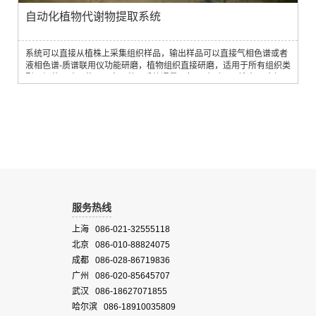
自动化植物代谢物提取系统
系统可以直接从植株上采集组织样品，输出样品可以直接气相色谱或者
液相色谱-质谱联用仪功能研磨，植物组织直接研磨，适用于所有组织类
型，根茎，叶，花，果实，种子系统通量：每24小时可以输出18个极
性，18个非极性和18个LCMS样本。样品浓缩：氮气干燥器，20分钟可
干燥去除1ml水。离心：最大可以离心5000克的样品混匀：高达
300rpm的速度混合孵育：样品孵化，最高温度可达70℃，灵活...
服务热线
上海 086-021-32555118
北京 086-010-88824075
成都 086-028-86719836
广州 086-020-85645707
武汉 086-18627071855
哈尔滨 086-18910035809