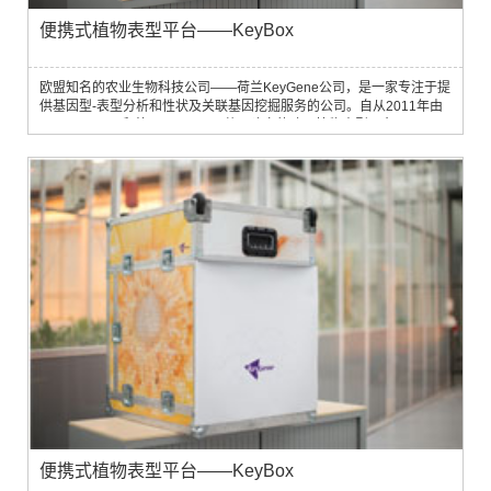
便携式植物表型平台——KeyBox
欧盟知名的农业生物科技公司——荷兰KeyGene公司，是一家专注于提
供基因型-表型分析和性状及关联基因挖掘服务的公司。自从2011年由
KeyGene公司和德国LemnaTec共同建立的欧洲植物表型平台
PhenoFab投入运转后，迅速积累了大量的基因型-表型测量和分析经
验，并取得了异常出色的结果，从而导致PhenoFab一直处于满负荷运
转状态。
便携式植物表型平台——KeyBox