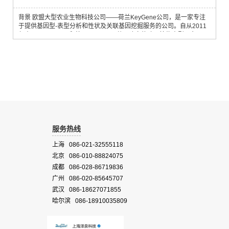
背景 欧盟大型农业生物科技公司——荷兰KeyGene公司，是一家专注
于提供基因型-表型分析和性状及关联基因挖掘服务的公司。自从2011
年由KeyGene公司和德国LemnaTec共同建立的欧洲植物表型平台
PhenoFab投入运转后，迅速积累了大量的基因型-表型测量和分析经
验，并取得了异常出色的结果，从而导致PhenoFab一直处于满负荷运
转状态。 基于大量的PhenoFab使用经验和数据分析的基础，KeyGene
研发出了一款国际上较小的便携式...
服务热线
上海 086-021-32555118
北京 086-010-88824075
成都 086-028-86719836
广州 086-020-85645707
武汉 086-18627071855
哈尔滨 086-18910035809