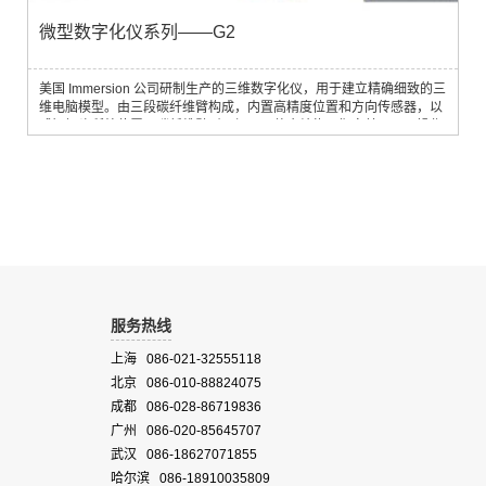
微型数字化仪系列——G2
美国 Immersion 公司研制生产的三维数字化仪，用于建立精确细致的三
维电脑模型。由三段碳纤维臂构成，内置高精度位置和方向传感器，以
感知探头所处位置。碳纤维臂耐用轻巧，整个结构平衡完美，易于操作
使用。威力手与电脑结合使用的时候，USB 端口为系统提供高速的数据
连接交换能力与电源动力，给您提供一个极为方便的数字化方案。主要
功能提供快速、可靠、易操作的创造3D电脑模型的方法可与多种软件安
装包匹配适用于几乎所有...
服务热线
上海 086-021-32555118
北京 086-010-88824075
成都 086-028-86719836
广州 086-020-85645707
武汉 086-18627071855
哈尔滨 086-18910035809