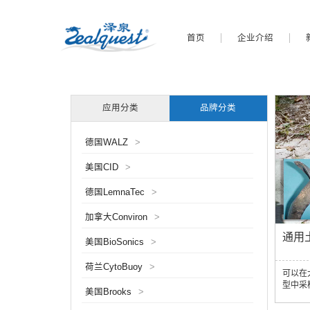
首页
企业介绍
应用分类
品牌分类
德国WALZ
>
美国CID
>
德国LemnaTec
>
加拿大Conviron
>
通用
美国BioSonics
>
荷兰CytoBuoy
>
可以在
型中采
美国Brooks
>
器。