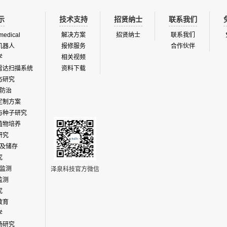
示
技术支持
招贤纳士
联系我们
medical
解决方案
招贤纳士
联系我们
机器人
报修服务
合作伙伴
学
相关视频
雷达扫描系统
资料下载
态研究
防治
定制方案
与种子研究
植物培养
研究
及储存
究
监测
泽泉科技官方微信
监测
究
教育
学
场研究