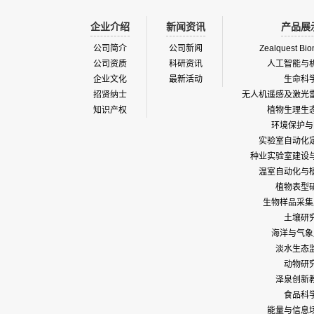
企业介绍
新闻资讯
产品展
公司简介
公司新闻
Zealquest Bio
公司资质
科研资讯
人工智能与
企业文化
最新活动
生命科
招贤纳士
无人机遥感及激光
知识产权
植物生理生
环境保护与
实验室自动化
种业实验室建设
温室自动化与
植物表型
生物样品采集
土壤研
海洋与气象
淡水生态
动物研
泽泉创新
食品科
能量与信息