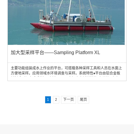
加大型采样平台——Sampling Platform XL
主要功能组装成水上作业的平台，可搭载各种采样工具和人员在水面上
方便地采样。应用领域水环境调查与采样。系统特性♦平台由铝合金板
材制成（组合式系统）♦底板：40cm宽铝合金板材拼装♦在岸边4个人5
小时即可完成组装♦干舷高（吃水线以上高度）大约1m♦吊塔总体高度
8m，有效高度7.5m，有效载荷5吨♦最长部分：铝合金板，5m♦最重部
分：聚酯纤维浮筒，50kg主要技术参数产地：奥地利UWITEC
1
2
下一页
尾页