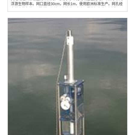
浮游生物样本。网口直径30cm，网长1m，使用欧洲标准生产。网孔经
多种水体条件下（海洋、河流，高流速、高含沙量等）条件下测试，不
易变形，长期使用后，仍能保持网目形态。特点：UWITEC浮游生物
网，网目从6µm到1000µm不等各种型号（6µm、10µm、20µm、
30µm、40µm、50µm、60µm、80µm、100µm、200µm、300µm、
400µm、500µm、1000µm），可满足不同...