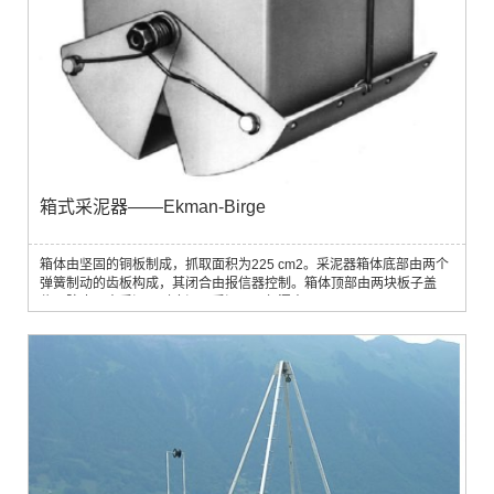
箱式采泥器——Ekman-Birge
箱体由坚固的铜板制成，抓取面积为225 cm2。采泥器箱体底部由两个
弹簧制动的齿板构成，其闭合由报信器控制。箱体顶部由两块板子盖
住，防止取出采泥器时底泥从采泥器顶部漏出。