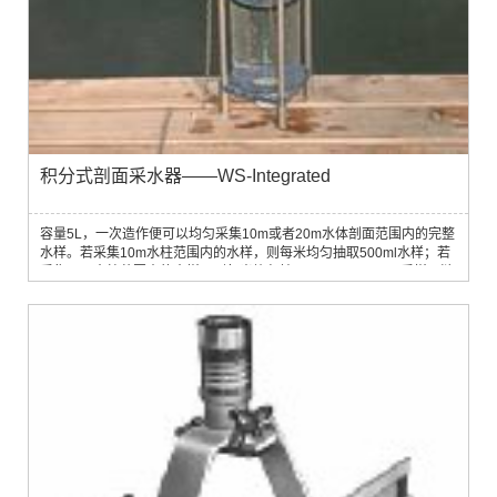
积分式剖面采水器——WS-Integrated
容量5L，一次造作便可以均匀采集10m或者20m水体剖面范围内的完整
水样。若采集10m水柱范围内的水样，则每米均匀抽取500ml水样；若
采集20m水柱范围内的水样，则每米均匀抽取250ml。原理： 采样器链
子借助自身的重量转动齿轮，使树脂玻璃管中的活塞向上移动，这样水
就能按比例地不断地被抽入采样器。采样器可以从水面或者任意需要的
深度开始工作，通过绞车操作，由引信装置控制开启。技术参数：l 容
量：5Ll 重量：8kgl 积分水样采集...