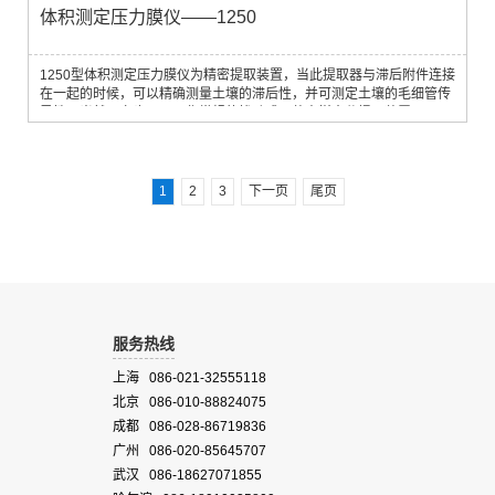
体积测定压力膜仪——1250
1250型体积测定压力膜仪为精密提取装置，当此提取器与滞后附件连接
在一起的时候，可以精确测量土壤的滞后性，并可测定土壤的毛细管传
导性。当然，它也可以用作常规的扰动或原装土样水分提取装置。1275
型滞后附件能精确地保留下在提取过程中从土壤样品中流出的全部水
分，当提取器内部压力降低时，滞后附件中保存的水分还可以回流至土
壤样品中。
1
2
3
下一页
尾页
服务热线
上海 086-021-32555118
北京 086-010-88824075
成都 086-028-86719836
广州 086-020-85645707
武汉 086-18627071855