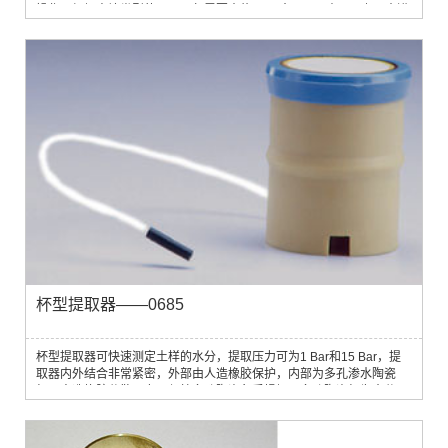
操作。根据土壤类型的不同，仅需要大约2.5 L水，即可在1/2到2 h内进
行测定。测定范围为土壤表层之下15～75 cm。
杯型提取器——0685
杯型提取器可快速测定土样的水分，提取压力可为1 Bar和15 Bar，提
取器内外结合非常紧密，外部由人造橡胶保护，内部为多孔渗水陶瓷
杯。人造橡胶分散压力以保护多孔陶瓷免受损坏，多孔陶瓷杯为水分从
土样中分离出来提供良好的接触面，夹层中的粗尼龙为水分提供一连续
的出口。陶瓷杯巨大的接触面积效果非常理想，即使是大量土样也能快
速达到平衡，在大多数情况下能将等待时间减少10倍或者更多。