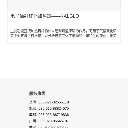
电子辐射红外加热器——KALGLO
主要功能直接加热目标物体以起到增温保暖的作用，可用于气候变化研
究中对环境进行增温，以分析温度变化下植物和土壤特性的变化；也可
以作为动植物保护爱好者提供给动物和鸟类孵化的洁净可靠的热源。产
品特点l节能：直接加热研究对象（植物、动物、土壤、人等），而不需
要给他们周围的空气进行加热；l节省时间和精力：配件齐全，无昂贵的
安装成本和复杂的维护，加热组件5年有限保修，野外可更换；l安全，
干净的热能：组分结实耐用，...
服务热线
上海 086-021-32555118
北京 086-010-88824075
成都 086-028-86719836
广州 086-020-85645707
武汉 086-18627071855