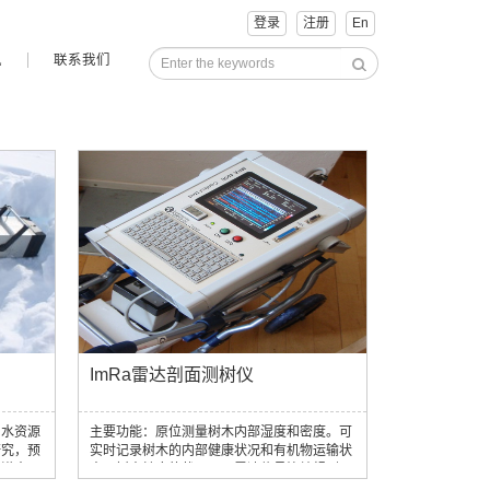
登录
注册
En
讯
联系我们
ImRa雷达剖面测树仪
和水资源
主要功能：原位测量树木内部湿度和密度。可
研究，预
实时记录树木的内部健康状况和有机物运输状
的洪水
态。树木健康的状况下，雷达信号比较规则，
基本呈规则的直线；树木内部存在腐烂或破损