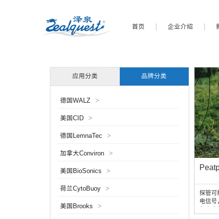
首页
企业介绍
应用分类
品牌分类
德国WALZ
>
美国CID
>
德国LemnaTec
>
加拿大Conviron
>
Pea
美国BioSonics
>
荷兰CytoBuoy
>
探管可
电信号
美国Brooks
>
积密度