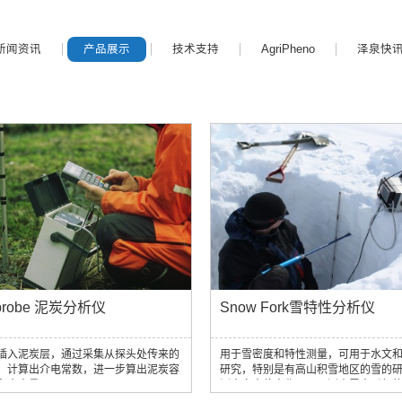
新闻资讯
产品展示
技术支持
AgriPheno
泽泉快
tprobe 泥炭分析仪
Snow Fork雪特性分析仪
插入泥炭层，通过采集从探头处传来的
用于雪密度和特性测量，可用于水文
，计算出介电常数，进一步算出泥炭容
研究，特别是有高山积雪地区的雪的
和含水量。
测水文水位变化，可预测由雪水引起
等。