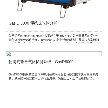
Gas D 8000 便携式气体分析
关于美国InterscanInterscan公司成立于 1975 年，是全球著名的专业有
毒气体检测仪器供应商。Interscan以提供一流的定制工程解决方案而闻
名，在通用产品的海洋中脱颖而出。公司对定制产品和优质工艺的承诺
赢得了客户认可，成为有特定要求的客户的很好选择。Interscan坚定不
移地致力于提供个性化设备，突显了作为行业优秀供应商的地位。凭借
悠久的卓越历史，Interscan不断创新，为其尊贵的客户提供无与伦比的
服务。产品简介：GasD...
便携式微量气体检测系统—GasD8000
GasD8000便携式微量气体检测系统采用智能传感器技术使用业界领先
的、快速的传感器技术更换行业流程，确保员工和工作场所的安全。
GasD 8000内置智能传感器技术，能够进行极低（微量）的检测，并通
过连续的空气交换，对周围区域进行准确和全面的测量。便携式和坚固
耐用的设计方便运输到很多地方并使用，用户可以轻松的在现场更换传
感器，而无需将设备送回制造商。特点：ü 连续空气采样（与被动采样
相比）可获得更准确、更全面的...