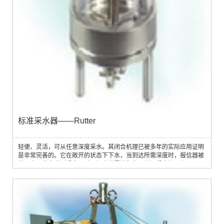
标准采水器——Rutter
轻便、灵活，可从任意深度采水。其闭合机理已被多年的实际应用证明
是非常完善的。它在敞开的状态下下水，当到达所需深度时，报信器被
放下来。当它碰到采水器时，闭合装置被释放，关闭采水瓶。有1000
ml和2000 ml两种可选。 这个采水器带一根测量范围为-2～+30℃的温
度计，水样采上来后可方便的读取其温度。打开采水器的底盖可以将水
样放出。